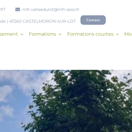
 97
mfr.valleedulot@mfr.asso.fr
Contact
onde | 47260 CASTELMORON-SUR-LOT
issement
Formations
Formations courtes
Mob