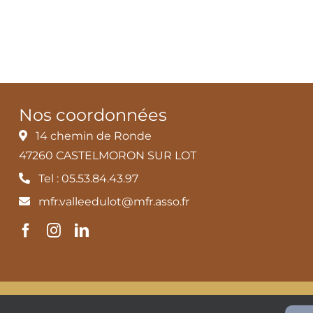
Nos coordonnées
14 chemin de Ronde
47260 CASTELMORON SUR LOT
Tel : 05.53.84.43.97
mfr.valleedulot@mfr.asso.fr
és
MFR Vallée du Lot |
Mentions légales et Politique de confident