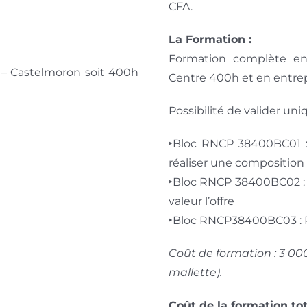
CFA.
La Formation :
Formation complète en 
t – Castelmoron soit 400h
Centre 400h et en entrep
Possibilité de valider u
‣Bloc RNCP 38400BC01 : 
réaliser une composition 
‣Bloc RNCP 38400BC02 : V
valeur l’offre
‣Bloc RNCP38400BC03 : P
Coût de formation : 3 000
mallette).
Coût de la formation tot