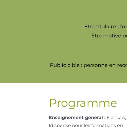
Être titulaire d
Être motivé po
Public cible : personne en re
Programme
Enseignement général :
Français,
(dispense pour les formations en 1 