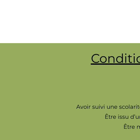
Conditi
Avoir suivi une scolar
Être issu d’
Être 