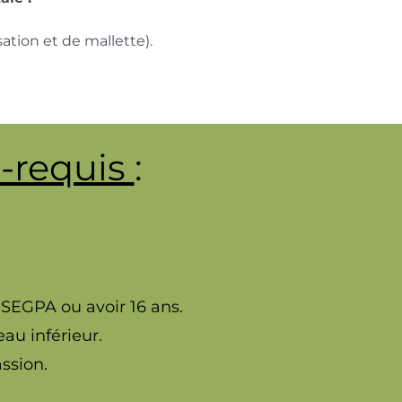
sation et de mallette).
é-requis
:
 SEGPA ou avoir 16 ans.
au inférieur.
ssion.