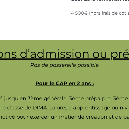
4 500€ (hors frais de coti
ons d’admission ou pr
Pas de passerelle possible
Pour le CAP en 2 ans :
ité jusqu’en 3ème générale, 3ème prépa pro, 3ème
une classe de DIMA ou prépa apprentissage ou nive
motivé pour exercer un métier de création et de pa