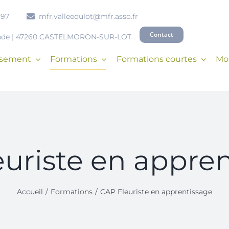
 97
mfr.valleedulot@mfr.asso.fr
Contact
onde | 47260 CASTELMORON-SUR-LOT
issement
Formations
Formations courtes
Mob
uriste en appre
Accueil
Formations
CAP Fleuriste en apprentissage