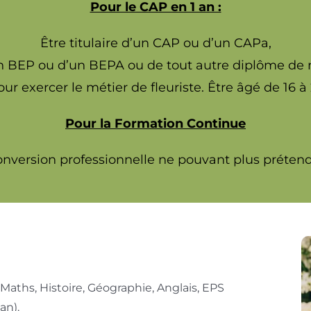
Pour le CAP en 1 an :
Être titulaire d’un CAP ou d’un CAPa,
’un BEP ou d’un BEPA ou de tout autre diplôme de 
ur exercer le métier de fleuriste. Être âgé de 16 à
Pour la Formation Continue
conversion professionnelle ne pouvant plus prétend
 Maths, Histoire, Géographie, Anglais, EPS
an).