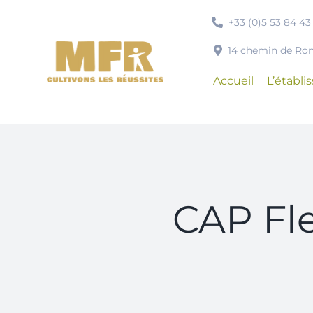
Passer
+33 (0)5 53 84 43
au
contenu
14 chemin de R
Accueil
L’établ
CAP Fle