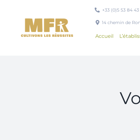
Passer
+33 (0)5 53 84 43
au
contenu
14 chemin de R
Accueil
L’établ
Vo