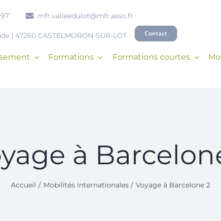
 97
mfr.valleedulot@mfr.asso.fr
Contact
onde | 47260 CASTELMORON-SUR-LOT
issement
Formations
Formations courtes
Mob
yage à Barcelon
Accueil
Mobilités internationales
Voyage à Barcelone 2