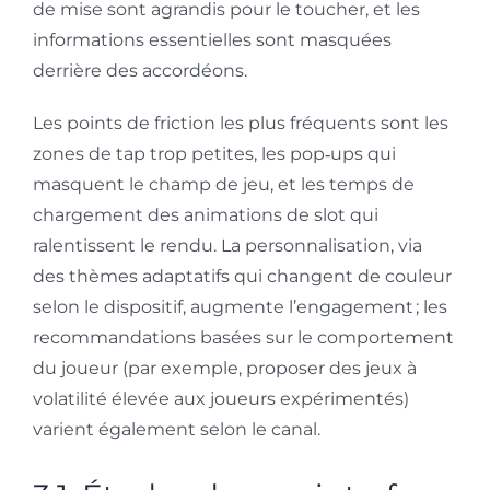
de mise sont agrandis pour le toucher, et les
informations essentielles sont masquées
derrière des accordéons.
Les points de friction les plus fréquents sont les
zones de tap trop petites, les pop‑ups qui
masquent le champ de jeu, et les temps de
chargement des animations de slot qui
ralentissent le rendu. La personnalisation, via
des thèmes adaptatifs qui changent de couleur
selon le dispositif, augmente l’engagement ; les
recommandations basées sur le comportement
du joueur (par exemple, proposer des jeux à
volatilité élevée aux joueurs expérimentés)
varient également selon le canal.