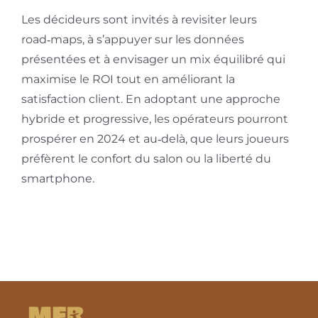
Les décideurs sont invités à revisiter leurs
road‑maps, à s’appuyer sur les données
présentées et à envisager un mix équilibré qui
maximise le ROI tout en améliorant la
satisfaction client. En adoptant une approche
hybride et progressive, les opérateurs pourront
prospérer en 2024 et au‑delà, que leurs joueurs
préfèrent le confort du salon ou la liberté du
smartphone.