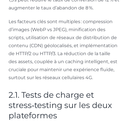
augmenter le taux d’abandon de 8 %.
Les facteurs clés sont multiples : compression
d’images (WebP vs JPEG), minification des
scripts, utilisation de réseaux de distribution de
contenu (CDN) géolocalisés, et implémentation
de HTTP/2 ou HTTP/3. La réduction de la taille
des assets, couplée à un caching intelligent, est
cruciale pour maintenir une expérience fluide,
surtout sur les réseaux cellulaires 4G.
2.1. Tests de charge et
stress‑testing sur les deux
plateformes