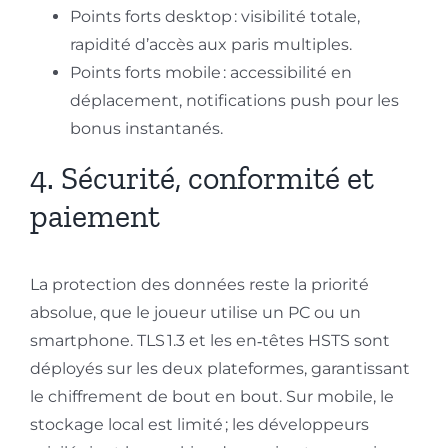
Points forts desktop : visibilité totale,
rapidité d’accès aux paris multiples.
Points forts mobile : accessibilité en
déplacement, notifications push pour les
bonus instantanés.
4. Sécurité, conformité et
paiement
La protection des données reste la priorité
absolue, que le joueur utilise un PC ou un
smartphone. TLS 1.3 et les en‑têtes HSTS sont
déployés sur les deux plateformes, garantissant
le chiffrement de bout en bout. Sur mobile, le
stockage local est limité ; les développeurs