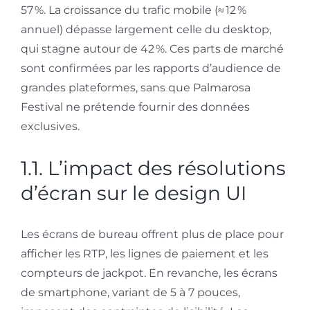
57 %. La croissance du trafic mobile (≈ 12 %
annuel) dépasse largement celle du desktop,
qui stagne autour de 42 %. Ces parts de marché
sont confirmées par les rapports d’audience de
grandes plateformes, sans que Palmarosa
Festival ne prétende fournir des données
exclusives.
1.1. L’impact des résolutions
d’écran sur le design UI
Les écrans de bureau offrent plus de place pour
afficher les RTP, les lignes de paiement et les
compteurs de jackpot. En revanche, les écrans
de smartphone, variant de 5 à 7 pouces,