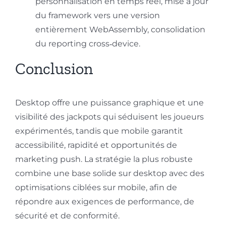
personnalisation en temps réel, mise à jour
du framework vers une version
entièrement WebAssembly, consolidation
du reporting cross‑device.
Conclusion
Desktop offre une puissance graphique et une
visibilité des jackpots qui séduisent les joueurs
expérimentés, tandis que mobile garantit
accessibilité, rapidité et opportunités de
marketing push. La stratégie la plus robuste
combine une base solide sur desktop avec des
optimisations ciblées sur mobile, afin de
répondre aux exigences de performance, de
sécurité et de conformité.