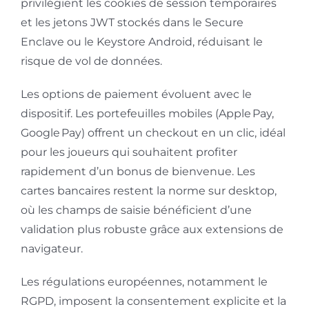
privilégient les cookies de session temporaires
et les jetons JWT stockés dans le Secure
Enclave ou le Keystore Android, réduisant le
risque de vol de données.
Les options de paiement évoluent avec le
dispositif. Les portefeuilles mobiles (Apple Pay,
Google Pay) offrent un checkout en un clic, idéal
pour les joueurs qui souhaitent profiter
rapidement d’un bonus de bienvenue. Les
cartes bancaires restent la norme sur desktop,
où les champs de saisie bénéficient d’une
validation plus robuste grâce aux extensions de
navigateur.
Les régulations européennes, notamment le
RGPD, imposent la consentement explicite et la