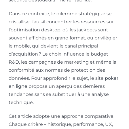
Contact
Dans ce contexte, le dilemme stratégique se
cristallise : faut‑il concentrer les ressources sur
l’optimisation desktop, où les jackpots sont
souvent affichés en grand format, ou privilégier
le mobile, qui devient le canal principal
d’acquisition ? Le choix influence le budget
R&D, les campagnes de marketing et même la
conformité aux normes de protection des
données. Pour approfondir le sujet, le site
poker
en ligne
propose un aperçu des dernières
tendances sans se substituer à une analyse
technique.
Cet article adopte une approche comparative.
Chaque critère – historique, performance, UX,