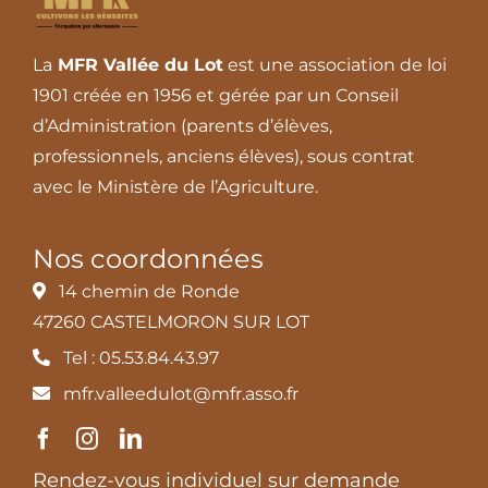
La
MFR Vallée du Lot
est une association de loi
1901 créée en 1956 et gérée par un Conseil
d’Administration (parents d’élèves,
professionnels, anciens élèves), sous contrat
avec le Ministère de l’Agriculture.
Nos coordonnées
14 chemin de Ronde
47260 CASTELMORON SUR LOT
Tel : 05.53.84.43.97
mfr.valleedulot@mfr.asso.fr
Rendez-vous individuel sur demande