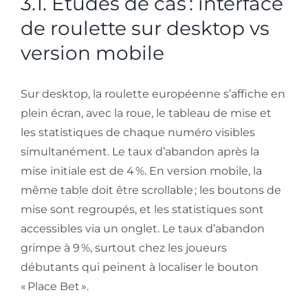
3.1. Études de cas : interface
de roulette sur desktop vs
version mobile
Sur desktop, la roulette européenne s’affiche en
plein écran, avec la roue, le tableau de mise et
les statistiques de chaque numéro visibles
simultanément. Le taux d’abandon après la
mise initiale est de 4 %. En version mobile, la
même table doit être scrollable ; les boutons de
mise sont regroupés, et les statistiques sont
accessibles via un onglet. Le taux d’abandon
grimpe à 9 %, surtout chez les joueurs
débutants qui peinent à localiser le bouton
« Place Bet ».