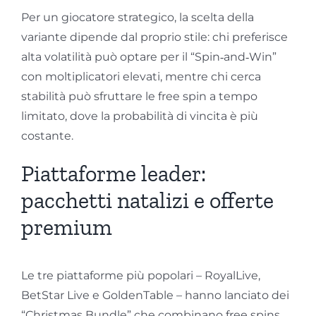
Per un giocatore strategico, la scelta della
variante dipende dal proprio stile: chi preferisce
alta volatilità può optare per il “Spin‑and‑Win”
con moltiplicatori elevati, mentre chi cerca
stabilità può sfruttare le free spin a tempo
limitato, dove la probabilità di vincita è più
costante.
Piattaforme leader:
pacchetti natalizi e offerte
premium
Le tre piattaforme più popolari – RoyalLive,
BetStar Live e GoldenTable – hanno lanciato dei
“Christmas Bundle” che combinano free spins,