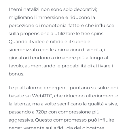
I temi natalizi non sono solo decorativi;
migliorano l’immersione e riducono la
percezione di monotonia, fattore che influisce
sulla propensione a utilizzare le free spins.
Quando il video è nitido e il suono è
sincronizzato con le animazioni di vincita, i
giocatori tendono a rimanere più a lungo al
tavolo, aumentando le probabilità di attivare i
bonus.
Le piattaforme emergenti puntano su soluzioni
basate su WebRTC, che riducono ulteriormente
la latenza, ma a volte sacrificano la qualità visiva,
passando a 720p con compressione più
aggressiva. Questo compromesso può influire
negativamente sulla fiducia del giocatore,