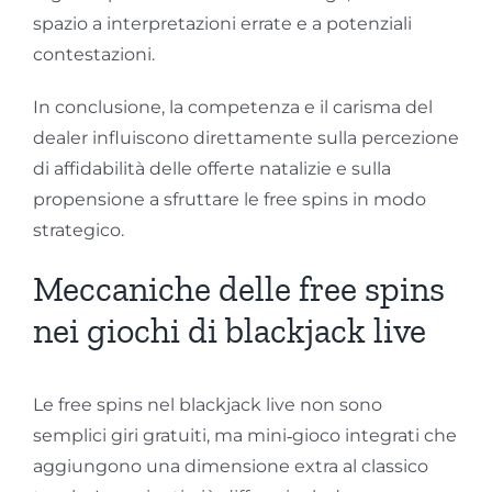
spazio a interpretazioni errate e a potenziali
contestazioni.
In conclusione, la competenza e il carisma del
dealer influiscono direttamente sulla percezione
di affidabilità delle offerte natalizie e sulla
propensione a sfruttare le free spins in modo
strategico.
Meccaniche delle free spins
nei giochi di blackjack live
Le free spins nel blackjack live non sono
semplici giri gratuiti, ma mini‑gioco integrati che
aggiungono una dimensione extra al classico