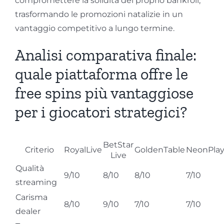
compromettere la solidità del proprio bankroll,
trasformando le promozioni natalizie in un
vantaggio competitivo a lungo termine.
Analisi comparativa finale:
quale piattaforma offre le
free spins più vantaggiose
per i giocatori strategici?
BetStar
Criterio
RoyalLive
GoldenTable
NeonPla
Live
Qualità
9/10
8/10
8/10
7/10
streaming
Carisma
8/10
9/10
7/10
7/10
dealer