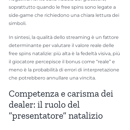
soprattutto quando le free spins sono legate a
side‑game che richiedono una chiara lettura dei
simboli.
In sintesi, la qualità dello streaming è un fattore
determinante per valutare il valore reale delle
free spins natalizie: più alta è la fedeltà visiva, più
il giocatore percepisce il bonus come “reale” e
meno è la probabilità di errori di interpretazione
che potrebbero annullare una vincita.
Competenza e carisma dei
dealer: il ruolo del
“presentatore” natalizio