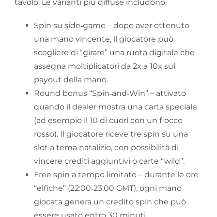
tavolo. Le varianti più diffuse includono:
Spin su side‑game – dopo aver ottenuto
una mano vincente, il giocatore può
scegliere di “girare” una ruota digitale che
assegna moltiplicatori da 2x a 10x sul
payout della mano.
Round bonus “Spin‑and‑Win” – attivato
quando il dealer mostra una carta speciale
(ad esempio il 10 di cuori con un fiocco
rosso). Il giocatore riceve tre spin su una
slot a tema natalizio, con possibilità di
vincere crediti aggiuntivi o carte “wild”.
Free spin a tempo limitato – durante le ore
“elfiche” (22:00‑23:00 GMT), ogni mano
giocata genera un credito spin che può
essere usato entro 30 minuti.