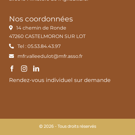
Nos coordonnées
14 chemin de Ronde
47260 CASTELMORON SUR LOT
Tel : 05.53.84.43.97
mfr.valleedulot@mfr.asso.fr
Rendez-vous individuel sur demande
© 2026 - Tous droits réservés