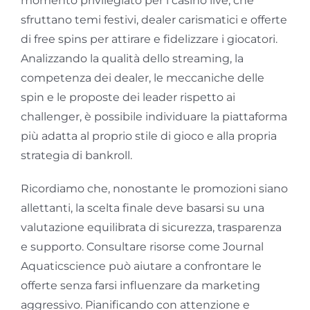
momento privilegiato per i casinò live, che
sfruttano temi festivi, dealer carismatici e offerte
di free spins per attirare e fidelizzare i giocatori.
Analizzando la qualità dello streaming, la
competenza dei dealer, le meccaniche delle
spin e le proposte dei leader rispetto ai
challenger, è possibile individuare la piattaforma
più adatta al proprio stile di gioco e alla propria
strategia di bankroll.
Ricordiamo che, nonostante le promozioni siano
allettanti, la scelta finale deve basarsi su una
valutazione equilibrata di sicurezza, trasparenza
e supporto. Consultare risorse come Journal
Aquaticscience può aiutare a confrontare le
offerte senza farsi influenzare da marketing
aggressivo. Pianificando con attenzione e