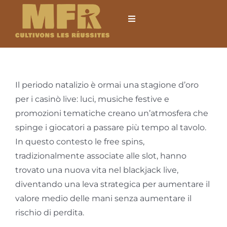
Passer
au
Toggle
Navigation
contenu
Accueil
L’établissement
Il periodo natalizio è ormai una stagione d’oro
per i casinò live: luci, musiche festive e
Formations
promozioni tematiche creano un’atmosfera che
spinge i giocatori a passare più tempo al tavolo.
In questo contesto le free spins,
Formations courtes
tradizionalmente associate alle slot, hanno
trovato una nuova vita nel blackjack live,
Mobilités internationales
diventando una leva strategica per aumentare il
valore medio delle mani senza aumentare il
Locations
rischio di perdita.