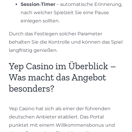
Session‑Timer
– automatische Erinnerung,
nach welcher Spielzeit Sie eine Pause
einlegen sollten.
Durch das Festlegen solcher Parameter
behalten Sie die Kontrolle und können das Spiel
langfristig genießen.
Yep Casino im Überblick –
Was macht das Angebot
besonders?
Yep Casino hat sich als einer der führenden
deutschen Anbieter etabliert. Das Portal
punktet mit einem Willkommensbonus und