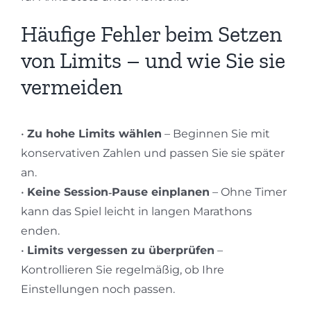
Häufige Fehler beim Setzen
von Limits – und wie Sie sie
vermeiden
•
Zu hohe Limits wählen
– Beginnen Sie mit
konservativen Zahlen und passen Sie sie später
an.
•
Keine Session‑Pause einplanen
– Ohne Timer
kann das Spiel leicht in langen Marathons
enden.
•
Limits vergessen zu überprüfen
–
Kontrollieren Sie regelmäßig, ob Ihre
Einstellungen noch passen.