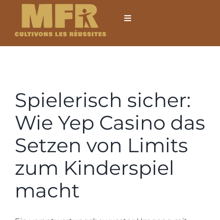
Passer
au
Toggle
Navigation
contenu
Accueil
L’établissement
Spielerisch sicher:
Formations
Wie Yep Casino das
Setzen von Limits
Formations courtes
zum Kinderspiel
Mobilités internationales
macht
Locations