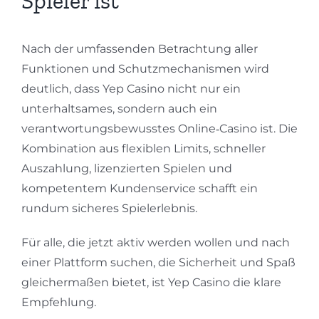
Spieler ist
Nach der umfassenden Betrachtung aller
Funktionen und Schutzmechanismen wird
deutlich, dass Yep Casino nicht nur ein
unterhaltsames, sondern auch ein
verantwortungsbewusstes Online‑Casino ist. Die
Kombination aus flexiblen Limits, schneller
Auszahlung, lizenzierten Spielen und
kompetentem Kundenservice schafft ein
rundum sicheres Spielerlebnis.
Für alle, die jetzt aktiv werden wollen und nach
einer Plattform suchen, die Sicherheit und Spaß
gleichermaßen bietet, ist Yep Casino die klare
Empfehlung.