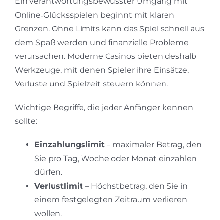
Ein verantwortungsbewusster Umgang mit
Online‑Glücksspielen beginnt mit klaren
Contact
Grenzen. Ohne Limits kann das Spiel schnell aus
dem Spaß werden und finanzielle Probleme
verursachen. Moderne Casinos bieten deshalb
Werkzeuge, mit denen Spieler ihre Einsätze,
Verluste und Spielzeit steuern können.
Wichtige Begriffe, die jeder Anfänger kennen
sollte:
Einzahlungslimit
– maximaler Betrag, den
Sie pro Tag, Woche oder Monat einzahlen
dürfen.
Verlustlimit
– Höchstbetrag, den Sie in
einem festgelegten Zeitraum verlieren
wollen.