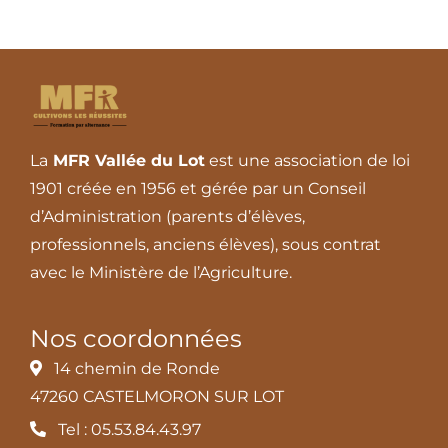
La
MFR Vallée du Lot
est une association de loi
1901 créée en 1956 et gérée par un Conseil
d’Administration (parents d’élèves,
professionnels, anciens élèves), sous contrat
avec le Ministère de l’Agriculture.
Nos coordonnées
14 chemin de Ronde
47260 CASTELMORON SUR LOT
Tel : 05.53.84.43.97