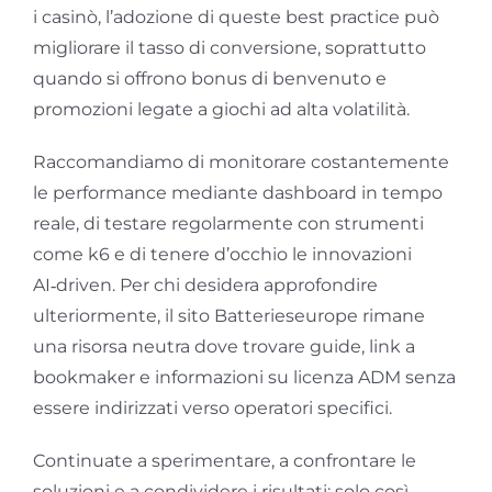
i casinò, l’adozione di queste best practice può
migliorare il tasso di conversione, soprattutto
quando si offrono bonus di benvenuto e
promozioni legate a giochi ad alta volatilità.
Raccomandiamo di monitorare costantemente
le performance mediante dashboard in tempo
reale, di testare regolarmente con strumenti
come k6 e di tenere d’occhio le innovazioni
AI‑driven. Per chi desidera approfondire
ulteriormente, il sito Batterieseurope rimane
una risorsa neutra dove trovare guide, link a
bookmaker e informazioni su licenza ADM senza
essere indirizzati verso operatori specifici.
Continuate a sperimentare, a confrontare le
soluzioni e a condividere i risultati: solo così