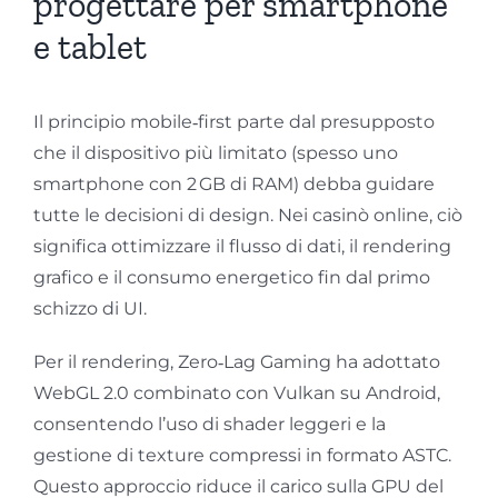
progettare per smartphone
e tablet
Il principio mobile‑first parte dal presupposto
che il dispositivo più limitato (spesso uno
smartphone con 2 GB di RAM) debba guidare
tutte le decisioni di design. Nei casinò online, ciò
significa ottimizzare il flusso di dati, il rendering
grafico e il consumo energetico fin dal primo
schizzo di UI.
Per il rendering, Zero‑Lag Gaming ha adottato
WebGL 2.0 combinato con Vulkan su Android,
consentendo l’uso di shader leggeri e la
gestione di texture compressi in formato ASTC.
Questo approccio riduce il carico sulla GPU del