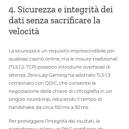
4. Sicurezza e integrità dei
dati senza sacrificare la
velocità
La sicurezza è un requisito imprescindibile per
qualsiasi casinò online, ma le misure tradizionali
(TLS 1.2, TCP) possono introdurre overhead di
latenza. Zero‑Lag Gaming ha adottato TLS 1.3
combinato con QUIC, che consente la
negoziazione della chiave di crittografia in un
singolo round‑trip, riducendo il tempo di
handshake da circa 150 ms a 30 ms.
Per proteggere l’integrità dei risultati, la