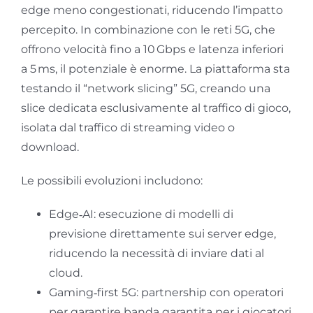
edge meno congestionati, riducendo l’impatto
percepito. In combinazione con le reti 5G, che
offrono velocità fino a 10 Gbps e latenza inferiori
a 5 ms, il potenziale è enorme. La piattaforma sta
testando il “network slicing” 5G, creando una
slice dedicata esclusivamente al traffico di gioco,
isolata dal traffico di streaming video o
download.
Le possibili evoluzioni includono:
Edge‑AI: esecuzione di modelli di
previsione direttamente sui server edge,
riducendo la necessità di inviare dati al
cloud.
Gaming‑first 5G: partnership con operatori
per garantire banda garantita per i giocatori