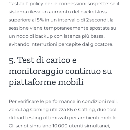
“fast‑fail” policy per le connessioni sospette: se il
sistema rileva un aumento del packet‑loss
superiore al 5 % in un intervallo di 2 secondi, la
sessione viene temporaneamente spostata su
un nodo di backup con latenza più bassa,
evitando interruzioni percepite dal giocatore.
5. Test di carico e
monitoraggio continuo su
piattaforme mobili
Per verificare le performance in condizioni reali,
Zero‑Lag Gaming utilizza k6 e Gatling, due tool
di load testing ottimizzati per ambienti mobile.
Gli script simulano 10 000 utenti simultanei,