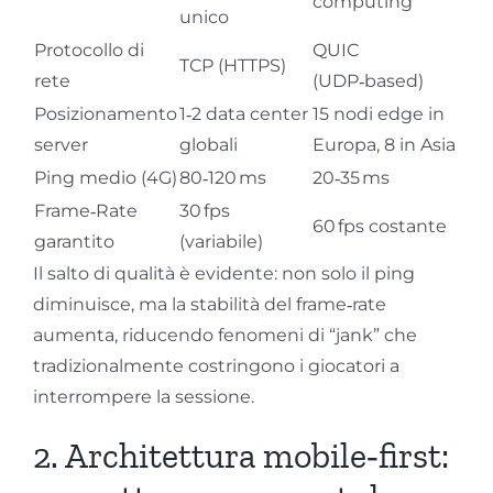
computing
unico
Protocollo di
QUIC
TCP (HTTPS)
rete
(UDP‑based)
Posizionamento
1‑2 data center
15 nodi edge in
server
globali
Europa, 8 in Asia
Ping medio (4G)
80‑120 ms
20‑35 ms
Frame‑Rate
30 fps
60 fps costante
garantito
(variabile)
Il salto di qualità è evidente: non solo il ping
diminuisce, ma la stabilità del frame‑rate
aumenta, riducendo fenomeni di “jank” che
tradizionalmente costringono i giocatori a
interrompere la sessione.
2. Architettura mobile‑first: