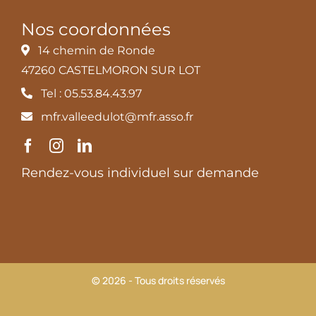
Nos coordonnées
14 chemin de Ronde
47260 CASTELMORON SUR LOT
Tel : 05.53.84.43.97
mfr.valleedulot@mfr.asso.fr
Rendez-vous individuel sur demande
© 2026 - Tous droits réservés