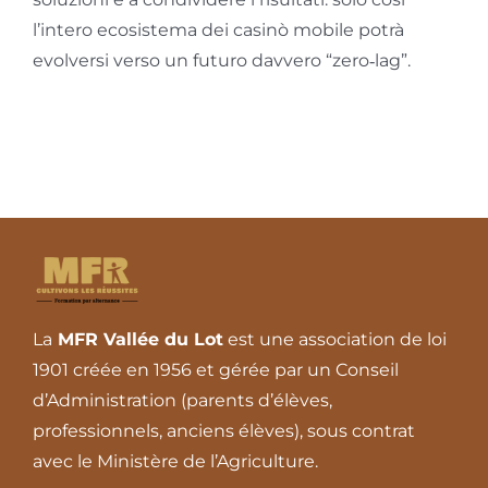
l’intero ecosistema dei casinò mobile potrà
evolversi verso un futuro davvero “zero‑lag”.
La
MFR Vallée du Lot
est une association de loi
1901 créée en 1956 et gérée par un Conseil
d’Administration (parents d’élèves,
professionnels, anciens élèves), sous contrat
avec le Ministère de l’Agriculture.