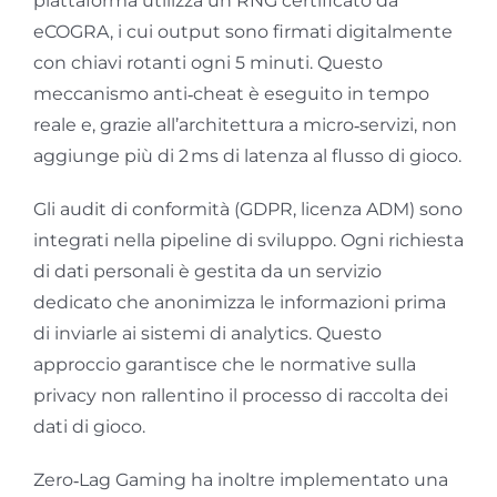
piattaforma utilizza un RNG certificato da
eCOGRA, i cui output sono firmati digitalmente
con chiavi rotanti ogni 5 minuti. Questo
meccanismo anti‑cheat è eseguito in tempo
reale e, grazie all’architettura a micro‑servizi, non
aggiunge più di 2 ms di latenza al flusso di gioco.
Gli audit di conformità (GDPR, licenza ADM) sono
integrati nella pipeline di sviluppo. Ogni richiesta
di dati personali è gestita da un servizio
dedicato che anonimizza le informazioni prima
di inviarle ai sistemi di analytics. Questo
approccio garantisce che le normative sulla
privacy non rallentino il processo di raccolta dei
dati di gioco.
Zero‑Lag Gaming ha inoltre implementato una