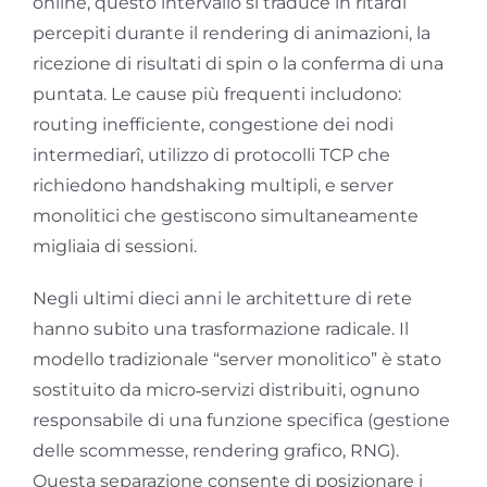
online, questo intervallo si traduce in ritardi
percepiti durante il rendering di animazioni, la
ricezione di risultati di spin o la conferma di una
puntata. Le cause più frequenti includono:
routing inefficiente, congestione dei nodi
intermediarî, utilizzo di protocolli TCP che
richiedono handshaking multipli, e server
monolitici che gestiscono simultaneamente
migliaia di sessioni.
Negli ultimi dieci anni le architetture di rete
hanno subito una trasformazione radicale. Il
modello tradizionale “server monolitico” è stato
sostituito da micro‑servizi distribuiti, ognuno
responsabile di una funzione specifica (gestione
delle scommesse, rendering grafico, RNG).
Questa separazione consente di posizionare i