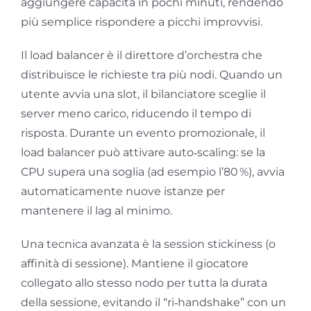
aggiungere capacità in pochi minuti, rendendo
più semplice rispondere a picchi improvvisi.
Il load balancer è il direttore d’orchestra che
distribuisce le richieste tra più nodi. Quando un
utente avvia una slot, il bilanciatore sceglie il
server meno carico, riducendo il tempo di
risposta. Durante un evento promozionale, il
load balancer può attivare auto‑scaling: se la
CPU supera una soglia (ad esempio l’80 %), avvia
automaticamente nuove istanze per
mantenere il lag al minimo.
Una tecnica avanzata è la session stickiness (o
affinità di sessione). Mantiene il giocatore
collegato allo stesso nodo per tutta la durata
della sessione, evitando il “ri‑handshake” con un