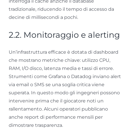
interroga il cache anziché il database
tradizionale, riducendo il tempo di accesso da
decine di millisecondi a pochi.
2.2. Monitoraggio e alerting
Un’infrastruttura efficace è dotata di dashboard
che mostrano metriche chiave: utilizzo CPU,
RAM, I/O disco, latenza media e tassi di errore.
Strumenti come Grafana o Datadog inviano alert
via email o SMS se una soglia critica viene
superata. In questo modo gli ingegneri possono
intervenire prima che il giocatore noti un
rallentamento. Alcuni operatori pubblicano
anche report di performance mensili per
dimostrare trasparenza.