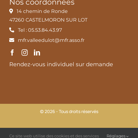
Nos coordonnées
14 chemin de Ronde
47260 CASTELMORON SUR LOT
Tel : 05.53.84.43.97
mfr.valleedulot@mfr.asso.fr
Rendez-vous individuel sur demande
© 2026 - Tous droits réservés
MFR Vallée du Lot |
Mentions légales et Politique de
Ce site web utilise des cookies et des services
Réglages