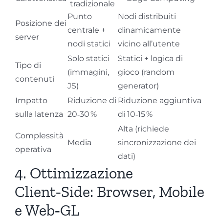
tradizionale
Punto
Nodi distribuiti
Posizione dei
centrale +
dinamicamente
server
nodi statici
vicino all’utente
Solo statici
Statici + logica di
Tipo di
(immagini,
gioco (random
contenuti
JS)
generator)
Impatto
Riduzione di
Riduzione aggiuntiva
sulla latenza
20‑30 %
di 10‑15 %
Alta (richiede
Complessità
Media
sincronizzazione dei
operativa
dati)
4. Ottimizzazione
Client‑Side: Browser, Mobile
e Web‑GL