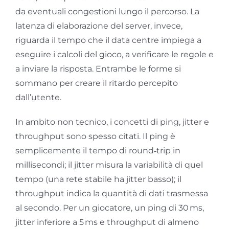
da eventuali congestioni lungo il percorso. La
latenza di elaborazione del server, invece,
riguarda il tempo che il data centre impiega a
eseguire i calcoli del gioco, a verificare le regole e
a inviare la risposta. Entrambe le forme si
sommano per creare il ritardo percepito
dall’utente.
In ambito non tecnico, i concetti di ping, jitter e
throughput sono spesso citati. Il ping è
semplicemente il tempo di round‑trip in
millisecondi; il jitter misura la variabilità di quel
tempo (una rete stabile ha jitter basso); il
throughput indica la quantità di dati trasmessa
al secondo. Per un giocatore, un ping di 30 ms,
jitter inferiore a 5 ms e throughput di almeno