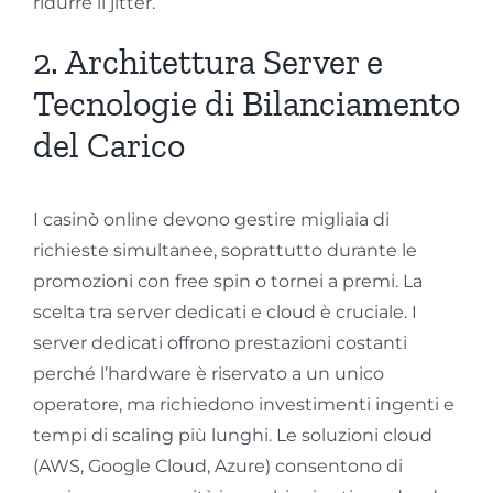
ridurre il jitter.
2. Architettura Server e
Tecnologie di Bilanciamento
del Carico
I casinò online devono gestire migliaia di
richieste simultanee, soprattutto durante le
promozioni con free spin o tornei a premi. La
scelta tra server dedicati e cloud è cruciale. I
server dedicati offrono prestazioni costanti
perché l’hardware è riservato a un unico
operatore, ma richiedono investimenti ingenti e
tempi di scaling più lunghi. Le soluzioni cloud
(AWS, Google Cloud, Azure) consentono di