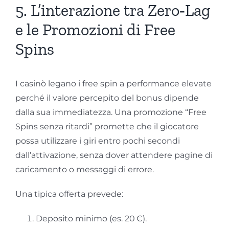
5. L’interazione tra Zero‑Lag
e le Promozioni di Free
Spins
I casinò legano i free spin a performance elevate
perché il valore percepito del bonus dipende
dalla sua immediatezza. Una promozione “Free
Spins senza ritardi” promette che il giocatore
possa utilizzare i giri entro pochi secondi
dall’attivazione, senza dover attendere pagine di
caricamento o messaggi di errore.
Una tipica offerta prevede:
Deposito minimo (es. 20 €).