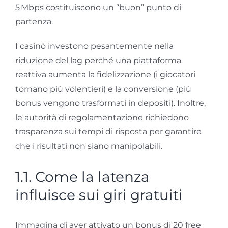
5 Mbps costituiscono un “buon” punto di
partenza.
I casinò investono pesantemente nella
riduzione del lag perché una piattaforma
reattiva aumenta la fidelizzazione (i giocatori
tornano più volentieri) e la conversione (più
bonus vengono trasformati in depositi). Inoltre,
le autorità di regolamentazione richiedono
trasparenza sui tempi di risposta per garantire
che i risultati non siano manipolabili.
1.1. Come la latenza
influisce sui giri gratuiti
Immagina di aver attivato un bonus di 20 free