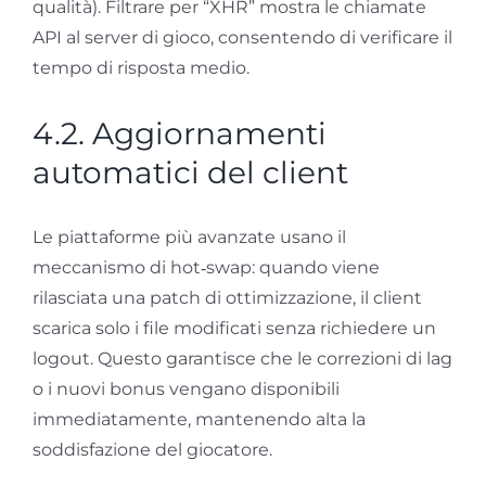
qualità). Filtrare per “XHR” mostra le chiamate
API al server di gioco, consentendo di verificare il
tempo di risposta medio.
4.2. Aggiornamenti
automatici del client
Le piattaforme più avanzate usano il
meccanismo di hot‑swap: quando viene
rilasciata una patch di ottimizzazione, il client
scarica solo i file modificati senza richiedere un
logout. Questo garantisce che le correzioni di lag
o i nuovi bonus vengano disponibili
immediatamente, mantenendo alta la
soddisfazione del giocatore.