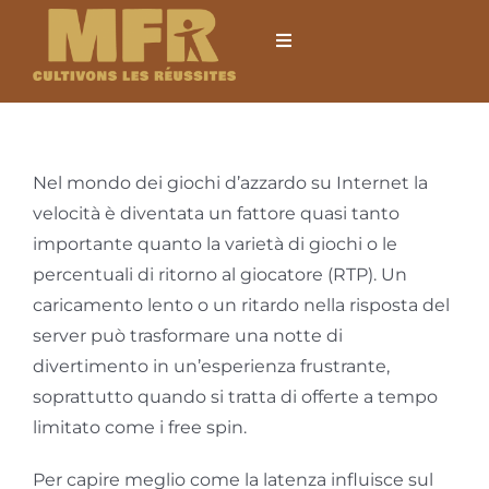
Passer
au
Toggle
Navigation
contenu
Accueil
L’établissement
Nel mondo dei giochi d’azzardo su Internet la
velocità è diventata un fattore quasi tanto
Formations
importante quanto la varietà di giochi o le
percentuali di ritorno al giocatore (RTP). Un
caricamento lento o un ritardo nella risposta del
Formations courtes
server può trasformare una notte di
divertimento in un’esperienza frustrante,
Mobilités internationales
soprattutto quando si tratta di offerte a tempo
limitato come i free spin.
Locations
Per capire meglio come la latenza influisce sul