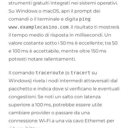
strumenti gratuiti integrati nei sistemi operativi.
Su Windows o macOS, apri il prompt dei
comandi o il terminale e digita
ping
www.examplecasino.com
. Il risultato ti mostrerà
il tempo medio di risposta in millisecondi. Un
valore costante sotto i 50 ms è eccellente; tra 50
e 100 ms è accettabile, mentre oltre 150 ms
potresti notare rallentamenti.
Il comando
traceroute
(o
tracert
su
Windows) rivela i nodi intermedi attraversati dal
pacchetto e indica dove si verificano le eventuali
congestioni. Se noti un salto con latenza
superiore a 100 ms, potrebbe essere utile
cambiare provider o passare da una
connessione Wi‑Fi a una via cavo Ethernet per