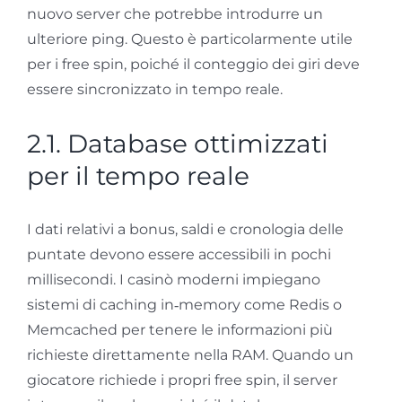
nuovo server che potrebbe introdurre un
ulteriore ping. Questo è particolarmente utile
per i free spin, poiché il conteggio dei giri deve
essere sincronizzato in tempo reale.
2.1. Database ottimizzati
per il tempo reale
I dati relativi a bonus, saldi e cronologia delle
puntate devono essere accessibili in pochi
millisecondi. I casinò moderni impiegano
sistemi di caching in‑memory come Redis o
Memcached per tenere le informazioni più
richieste direttamente nella RAM. Quando un
giocatore richiede i propri free spin, il server