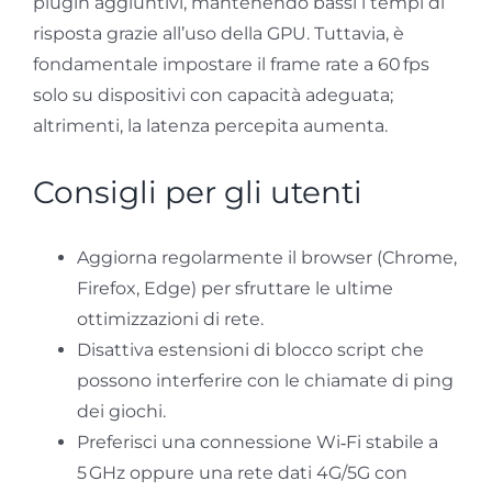
plugin aggiuntivi, mantenendo bassi i tempi di
risposta grazie all’uso della GPU. Tuttavia, è
fondamentale impostare il frame rate a 60 fps
solo su dispositivi con capacità adeguata;
altrimenti, la latenza percepita aumenta.
Consigli per gli utenti
Aggiorna regolarmente il browser (Chrome,
Firefox, Edge) per sfruttare le ultime
ottimizzazioni di rete.
Disattiva estensioni di blocco script che
possono interferire con le chiamate di ping
dei giochi.
Preferisci una connessione Wi‑Fi stabile a
5 GHz oppure una rete dati 4G/5G con