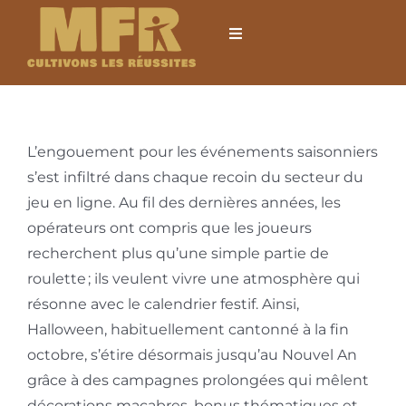
Passer
au
Toggle
Navigation
contenu
Accueil
L’établissement
L’engouement pour les événements saisonniers
s’est infiltré dans chaque recoin du secteur du
Formations
jeu en ligne. Au fil des dernières années, les
opérateurs ont compris que les joueurs
recherchent plus qu’une simple partie de
Formations courtes
roulette ; ils veulent vivre une atmosphère qui
résonne avec le calendrier festif. Ainsi,
Mobilités internationales
Halloween, habituellement cantonné à la fin
octobre, s’étire désormais jusqu’au Nouvel An
Locations
grâce à des campagnes prolongées qui mêlent
décorations macabres, bonus thématiques et