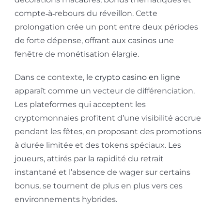
compte‑à‑rebours du réveillon. Cette
Contact
prolongation crée un pont entre deux périodes
de forte dépense, offrant aux casinos une
fenêtre de monétisation élargie.
Dans ce contexte, le
crypto casino en ligne
apparaît comme un vecteur de différenciation.
Les plateformes qui acceptent les
cryptomonnaies profitent d’une visibilité accrue
pendant les fêtes, en proposant des promotions
à durée limitée et des tokens spéciaux. Les
joueurs, attirés par la rapidité du retrait
instantané et l’absence de wager sur certains
bonus, se tournent de plus en plus vers ces
environnements hybrides.