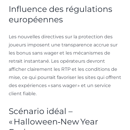
Influence des régulations
européennes
Les nouvelles directives sur la protection des
joueurs imposent une transparence accrue sur
les bonus sans wager et les mécanismes de
retrait instantané. Les opérateurs devront
afficher clairement les RTP et les conditions de
mise, ce qui pourrait favoriser les sites qui offrent
des expériences « sans wager » et un service
client fiable.
Scénario idéal –
« Halloween‑New Year