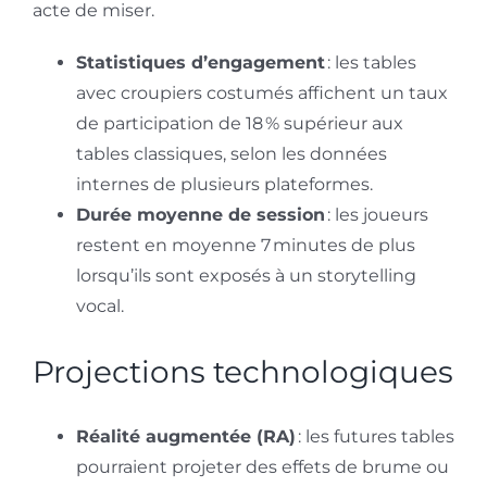
acte de miser.
Statistiques d’engagement
: les tables
avec croupiers costumés affichent un taux
de participation de 18 % supérieur aux
tables classiques, selon les données
internes de plusieurs plateformes.
Durée moyenne de session
: les joueurs
restent en moyenne 7 minutes de plus
lorsqu’ils sont exposés à un storytelling
vocal.
Projections technologiques
Réalité augmentée (RA)
: les futures tables
pourraient projeter des effets de brume ou