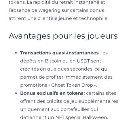
tokens. La rapidité du retrait instantané et
l’absence de wagering sur certains bonus
attirent une clientèle jeune et technophile.
Avantages pour les joueurs
Transactions quasi‑instantanées
: les
dépôts en Bitcoin ou en USDT sont
crédités en quelques secondes, ce qui
permet de profiter immédiatement des
promotions « Ghost Token Drop ».
Bonus exclusifs en tokens
: certains sites
offrent des crédits de jeu supplémentaires
uniquement aux portefeuilles qui
détiennent un NFT spécial Halloween.