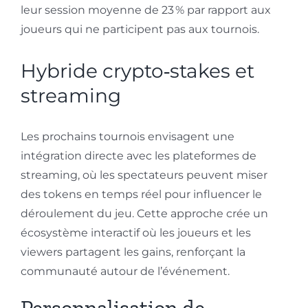
leur session moyenne de 23 % par rapport aux
joueurs qui ne participent pas aux tournois.
Hybride crypto‑stakes et
streaming
Les prochains tournois envisagent une
intégration directe avec les plateformes de
streaming, où les spectateurs peuvent miser
des tokens en temps réel pour influencer le
déroulement du jeu. Cette approche crée un
écosystème interactif où les joueurs et les
viewers partagent les gains, renforçant la
communauté autour de l’événement.
Personnalisation de