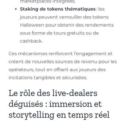
marketplaces intégrées.
Staking de tokens thématiques
: les
joueurs peuvent verrouiller des tokens
Halloween pour obtenir des rendements
sous forme de tours gratuits ou de
cashback.
Ces mécanismes renforcent l’engagement et
créent de nouvelles sources de revenu pour les
opérateurs, tout en offrant aux joueurs des
incitations tangibles et sécurisées.
Le rôle des live‑dealers
déguisés : immersion et
storytelling en temps réel