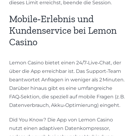
dieses Limit erreichst, beende die Session.
Mobile‑Erlebnis und
Kundenservice bei Lemon
Casino
Lemon Casino bietet einen 24/7‑Live‑Chat, der
über die App erreichbar ist. Das Support‑Team
beantwortet Anfragen in weniger als 2 Minuten.
Darüber hinaus gibt es eine umfangreiche
FAQ‑Sektion, die speziell auf mobile Fragen (z. B.
Datenverbrauch, Akku‑Optimierung) eingeht.
Did You Know? Die App von Lemon Casino
nutzt einen adaptiven Datenkompressor,