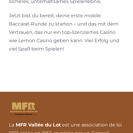
sicheres, unterhaltsames Spielerlebnis.
Jetzt bist du bereit, deine erste mobile
Baccarat‑Runde zu starten – und das mit dem
Vertrauen, das nur ein top‑lizenziertes Casino
wie Lemon Casino geben kann. Viel Erfolg und
viel Spaß beim Spielen!
La
MFR Vallée du Lot
est une association de loi