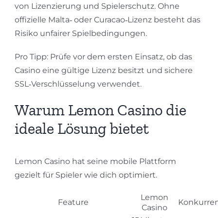
von Lizenzierung und Spielerschutz. Ohne
offizielle Malta‑ oder Curacao‑Lizenz besteht das
Risiko unfairer Spielbedingungen.
Pro Tipp: Prüfe vor dem ersten Einsatz, ob das
Casino eine gültige Lizenz besitzt und sichere
SSL‑Verschlüsselung verwendet.
Warum Lemon Casino die
ideale Lösung bietet
Lemon Casino hat seine mobile Plattform
gezielt für Spieler wie dich optimiert.
Lemon
Feature
Konkurren
Casino