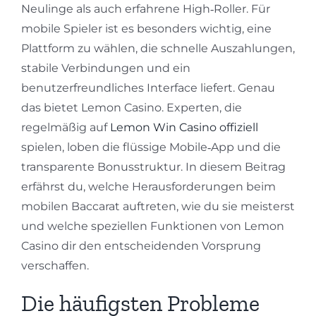
Neulinge als auch erfahrene High‑Roller. Für
Contact
mobile Spieler ist es besonders wichtig, eine
Plattform zu wählen, die schnelle Auszahlungen,
stabile Verbindungen und ein
benutzerfreundliches Interface liefert. Genau
das bietet Lemon Casino. Experten, die
regelmäßig auf
Lemon Win Casino offiziell
spielen, loben die flüssige Mobile‑App und die
transparente Bonusstruktur. In diesem Beitrag
erfährst du, welche Herausforderungen beim
mobilen Baccarat auftreten, wie du sie meisterst
und welche speziellen Funktionen von Lemon
Casino dir den entscheidenden Vorsprung
verschaffen.
Die häufigsten Probleme