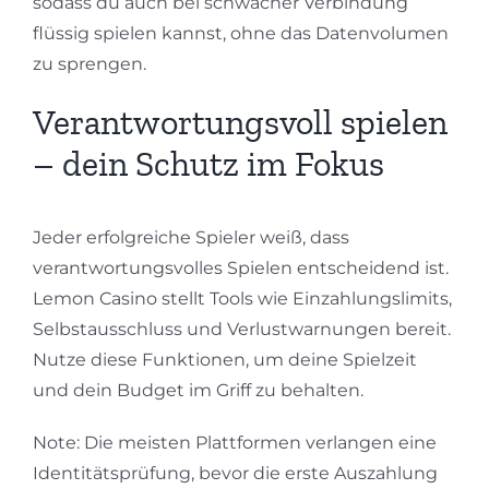
sodass du auch bei schwacher Verbindung
flüssig spielen kannst, ohne das Datenvolumen
zu sprengen.
Verantwortungsvoll spielen
– dein Schutz im Fokus
Jeder erfolgreiche Spieler weiß, dass
verantwortungsvolles Spielen entscheidend ist.
Lemon Casino stellt Tools wie Einzahlungslimits,
Selbstausschluss und Verlustwarnungen bereit.
Nutze diese Funktionen, um deine Spielzeit
und dein Budget im Griff zu behalten.
Note: Die meisten Plattformen verlangen eine
Identitätsprüfung, bevor die erste Auszahlung