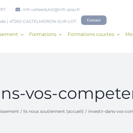
 97
mfr.valleedulot@mfr.asso.fr
Contact
onde | 47260 CASTELMORON-SUR-LOT
issement
Formations
Formations courtes
Mob
dans-vos-compete
lissement
Ils nous soutiennent (accueil)
investir-dans-vos-co