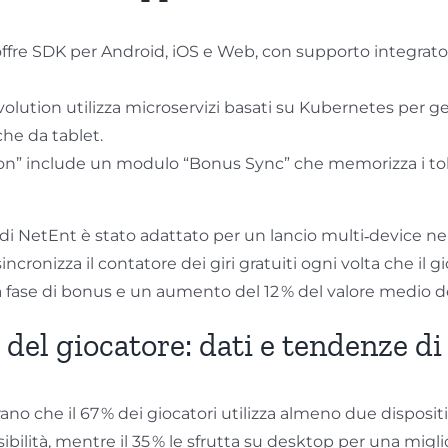
fre SDK per Android, iOS e Web, con supporto integrato p
Evolution utilizza microservizi basati su Kubernetes per g
he da tablet.
ion” include un modulo “Bonus Sync” che memorizza i toke
” di NetEnt è stato adattato per un lancio multi‑device ne
nizza il contatore dei giri gratuiti ogni volta che il gi
fase di bonus e un aumento del 12 % del valore medio dell
el giocatore: dati e tendenze di 
no che il 67 % dei giocatori utilizza almeno due dispositiv
essibilità, mentre il 35 % le sfrutta su desktop per una mig