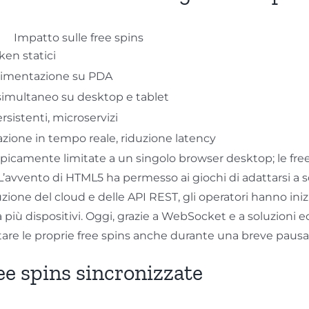
Impatto sulle free spins
ken statici
rimentazione su PDA
imultaneo su desktop e tablet
rsistenti, microservizi
azione in tempo reale, riduzione latency
ipicamente limitate a un singolo browser desktop; le fre
 L’avvento di HTML5 ha permesso ai giochi di adattarsi a 
one del cloud e delle API REST, gli operatori hanno iniziat
a più dispositivi. Oggi, grazie a WebSocket e a soluzioni e
tare le proprie free spins anche durante una breve pausa 
ree spins sincronizzate