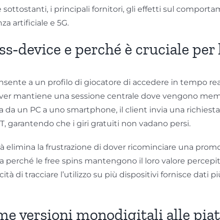
 sottostanti, i principali fornitori, gli effetti sul comport
a artificiale e 5G.
ss‑device e perché è cruciale per 
nsente a un profilo di giocatore di accedere in tempo rea
 server mantiene una sessione centrale dove vengono memori
a un PC a uno smartphone, il client invia una richiesta di 
garantendo che i giri gratuiti non vadano persi.
uità elimina la frustrazione di dover ricominciare una pro
ora perché le free spins mantengono il loro valore percep
tà di tracciare l’utilizzo su più dispositivi fornisce dati
rime versioni monodigitali alle p