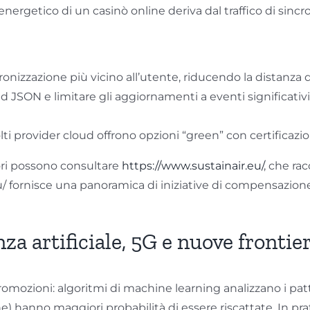
nergetico di un casinò online deriva dal traffico di sinc
onizzazione più vicino all’utente, riducendo la distanza 
 JSON e limitare gli aggiornamenti a eventi significativi (
lti provider cloud offrono opzioni “green” con certificazio
tori possono consultare
https://www.sustainair.eu/
, che ra
 fornisce una panoramica di iniziative di compensazione 
nza artificiale, 5G e nuove frontie
romozioni: algoritmi di machine learning analizzano i pat
e) hanno maggiori probabilità di essere riscattate. In prati