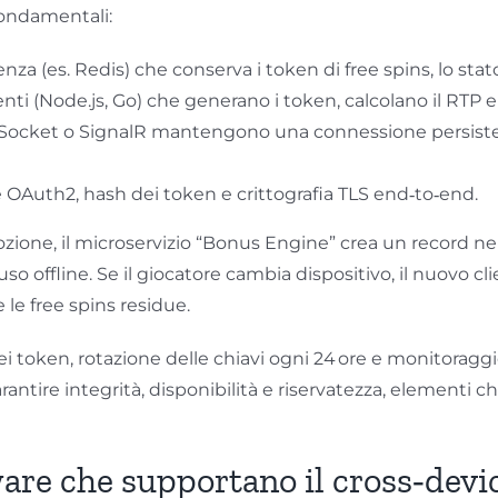
fondamentali:
za (es. Redis) che conserva i token di free spins, lo stat
enti (Node.js, Go) che generano i token, calcolano il RTP e 
Socket o SignalR mantengono una connessione persisten
e OAuth2, hash dei token e crittografia TLS end‑to‑end.
zione, il microservizio “Bonus Engine” crea un record nel
so offline. Se il giocatore cambia dispositivo, il nuovo clie
e le free spins residue.
 token, rotazione delle chiavi ogni 24 ore e monitoraggio
arantire integrità, disponibilità e riservatezza, elementi c
tware che supportano il cross‑devi