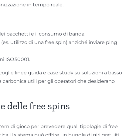
ronizzazione in tempo reale.
dei pacchetti e il consumo di banda.
es. utilizzo di una free spin) anziché inviare ping
ni ISO 50001.
ccoglie linee guida e case study su soluzioni a basso
carbonica utili per gli operatori che desiderano
re delle free spins
tern di gioco per prevedere quali tipologie di free
ca, il sistema può offrire un bundle di giri gratuiti