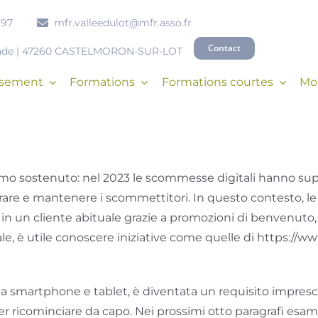
 97
mfr.valleedulot@mfr.asso.fr
Contact
onde | 47260 CASTELMORON-SUR-LOT
issement
Formations
Formations courtes
Mob
mo sostenuto: nel 2023 le scommesse digitali hanno superat
irare e mantenere i scommettitori. In questo contesto, l
re in un cliente abituale grazie a promozioni di benvenu
le, è utile conoscere iniziative come quelle di https://w
a smartphone e tablet, è diventata un requisito imprescin
ver ricominciare da capo. Nei prossimi otto paragrafi esa