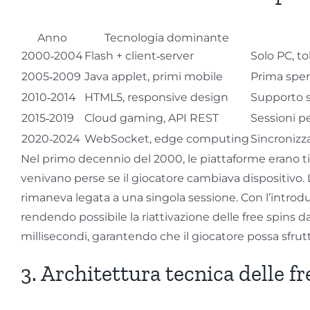
Anno
Tecnologia dominante
2000‑2004
Flash + client‑server
Solo PC, to
2005‑2009
Java applet, primi mobile
Prima spe
2010‑2014
HTML5, responsive design
Supporto s
2015‑2019
Cloud gaming, API REST
Sessioni pe
2020‑2024
WebSocket, edge computing
Sincronizz
Nel primo decennio del 2000, le piattaforme erano t
venivano perse se il giocatore cambiava dispositivo.
rimaneva legata a una singola sessione. Con l’introduzi
rendendo possibile la riattivazione delle free spins d
millisecondi, garantendo che il giocatore possa sfrut
3. Architettura tecnica delle f