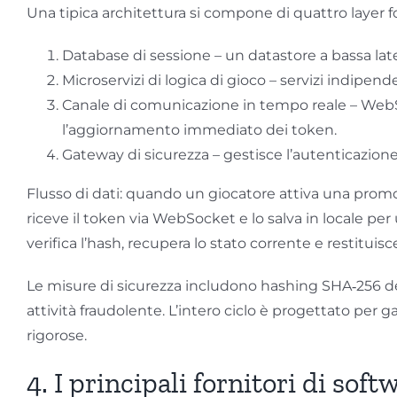
Una tipica architettura si compone di quattro layer 
Database di sessione – un datastore a bassa laten
Microservizi di logica di gioco – servizi indipend
Canale di comunicazione in tempo reale – Web
l’aggiornamento immediato dei token.
Gateway di sicurezza – gestisce l’autenticazion
Flusso di dati: quando un giocatore attiva una promo
riceve il token via WebSocket e lo salva in locale per u
verifica l’hash, recupera lo stato corrente e restituisc
Le misure di sicurezza includono hashing SHA‑256 dei
attività fraudolente. L’intero ciclo è progettato per g
rigorose.
4. I principali fornitori di sof