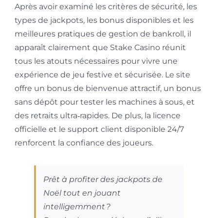
Après avoir examiné les critères de sécurité, les
types de jackpots, les bonus disponibles et les
meilleures pratiques de gestion de bankroll, il
apparaît clairement que Stake Casino réunit
tous les atouts nécessaires pour vivre une
expérience de jeu festive et sécurisée. Le site
offre un bonus de bienvenue attractif, un bonus
sans dépôt pour tester les machines à sous, et
des retraits ultra‑rapides. De plus, la licence
officielle et le support client disponible 24/7
renforcent la confiance des joueurs.
Prêt à profiter des jackpots de
Noël tout en jouant
intelligemment ?