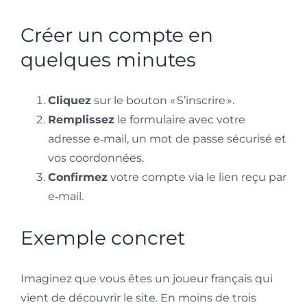
Créer un compte en
quelques minutes
Cliquez
sur le bouton « S’inscrire ».
Remplissez
le formulaire avec votre
adresse e‑mail, un mot de passe sécurisé et
vos coordonnées.
Confirmez
votre compte via le lien reçu par
e‑mail.
Exemple concret
Imaginez que vous êtes un joueur français qui
vient de découvrir le site. En moins de trois