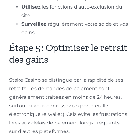
Utilisez
les fonctions d’auto‑exclusion du
site.
Surveillez
régulièrement votre solde et vos
gains.
Étape 5 : Optimiser le retrait
des gains
Stake Casino se distingue par la rapidité de ses
retraits. Les demandes de paiement sont
généralement traitées en moins de 24 heures,
surtout si vous choisissez un portefeuille
électronique (e‑wallet). Cela évite les frustrations
liées aux délais de paiement longs, fréquents
sur d’autres plateformes.