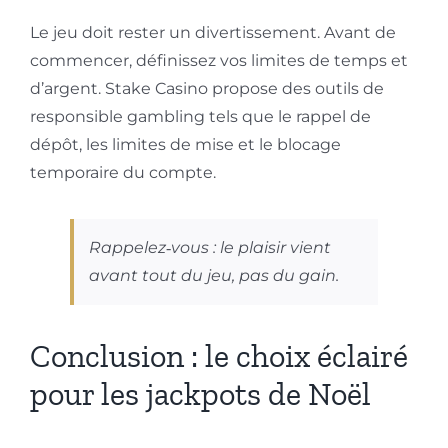
Le jeu doit rester un divertissement. Avant de
commencer, définissez vos limites de temps et
d’argent. Stake Casino propose des outils de
responsible gambling tels que le rappel de
dépôt, les limites de mise et le blocage
temporaire du compte.
Rappelez‑vous : le plaisir vient
avant tout du jeu, pas du gain.
Conclusion : le choix éclairé
pour les jackpots de Noël