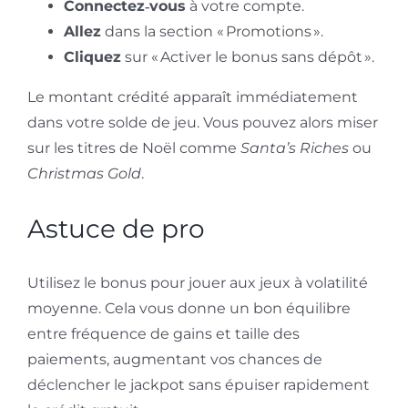
Connectez‑vous
à votre compte.
Allez
dans la section « Promotions ».
Cliquez
sur « Activer le bonus sans dépôt ».
Le montant crédité apparaît immédiatement
dans votre solde de jeu. Vous pouvez alors miser
sur les titres de Noël comme
Santa’s Riches
ou
Christmas Gold
.
Astuce de pro
Utilisez le bonus pour jouer aux jeux à volatilité
moyenne. Cela vous donne un bon équilibre
entre fréquence de gains et taille des
paiements, augmentant vos chances de
déclencher le jackpot sans épuiser rapidement