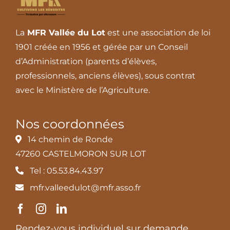
La
MFR Vallée du Lot
est une association de loi
1901 créée en 1956 et gérée par un Conseil
d’Administration (parents d’élèves,
professionnels, anciens élèves), sous contrat
avec le Ministère de l’Agriculture.
Nos coordonnées
14 chemin de Ronde
47260 CASTELMORON SUR LOT
Tel : 05.53.84.43.97
mfr.valleedulot@mfr.asso.fr
Rendez-vous individuel sur demande