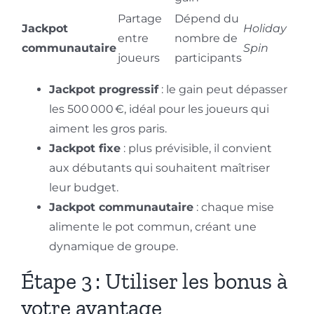
Partage
Dépend du
Jackpot
Holiday
entre
nombre de
communautaire
Spin
joueurs
participants
Jackpot progressif
: le gain peut dépasser
les 500 000 €, idéal pour les joueurs qui
aiment les gros paris.
Jackpot fixe
: plus prévisible, il convient
aux débutants qui souhaitent maîtriser
leur budget.
Jackpot communautaire
: chaque mise
alimente le pot commun, créant une
dynamique de groupe.
Étape 3 : Utiliser les bonus à
votre avantage