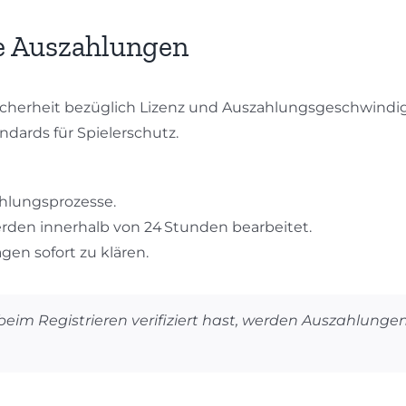
le Auszahlungen
sicherheit bezüglich Lizenz und Auszahlungsgeschwindigk
ndards für Spielerschutz.
ahlungsprozesse.
rden innerhalb von 24 Stunden bearbeitet.
gen sofort zu klären.
 beim Registrieren verifiziert hast, werden Auszahlung