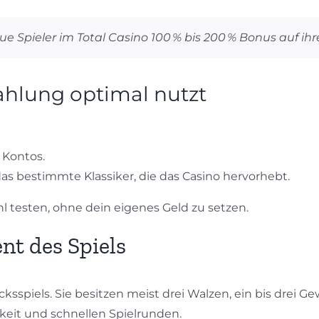
Spieler im Total Casino 100 % bis 200 % Bonus auf ihre 
hlung optimal nutzt
 Kontos.
das bestimmte Klassiker, die das Casino hervorhebt.
hl testen, ohne dein eigenes Geld zu setzen.
nt des Spiels
ücksspiels. Sie besitzen meist drei Walzen, ein bis drei
chkeit und schnellen Spielrunden.