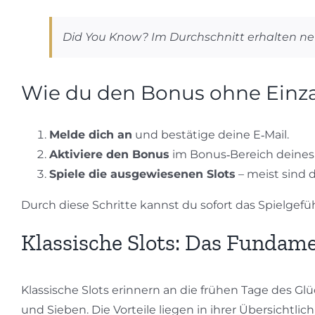
Did You Know? Im Durchschnitt erhalten neue 
Wie du den Bonus ohne Einza
Melde dich an
und bestätige deine E‑Mail.
Aktiviere den Bonus
im Bonus‑Bereich deines
Spiele die ausgewiesenen Slots
– meist sind 
Durch diese Schritte kannst du sofort das Spielgefü
Klassische Slots: Das Fundame
Klassische Slots erinnern an die frühen Tage des Gl
und Sieben. Die Vorteile liegen in ihrer Übersichtli