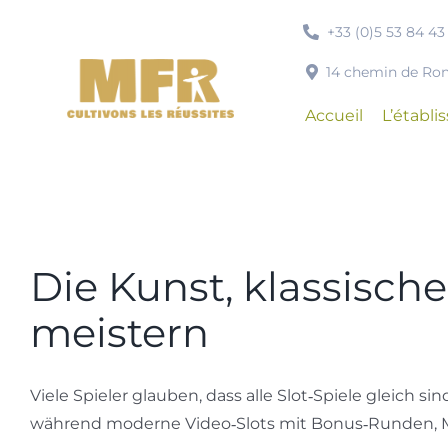
Passer
+33 (0)5 53 84 43
au
contenu
14 chemin de R
Accueil
L’établ
Die Kunst, klassisch
meistern
Viele Spieler glauben, dass alle Slot‑Spiele gleich s
während moderne Video‑Slots mit Bonus‑Runden, M