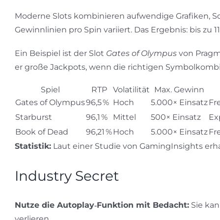
Moderne Slots kombinieren aufwendige Grafiken, So
Gewinnlinien pro Spin variiert. Das Ergebnis: bis zu
Ein Beispiel ist der Slot
Gates of Olympus
von Pragma
er große Jackpots, wenn die richtigen Symbolkomb
Spiel
RTP
Volatilität
Max. Gewinn
Gates of Olympus
96,5 %
Hoch
5.000× Einsatz
Fr
Starburst
96,1 %
Mittel
500× Einsatz
Ex
Book of Dead
96,21 %
Hoch
5.000× Einsatz
Fr
Statistik:
Laut einer Studie von GamingInsights erha
Industry Secret
Nutze die Autoplay‑Funktion mit Bedacht:
Sie kan
verlieren.