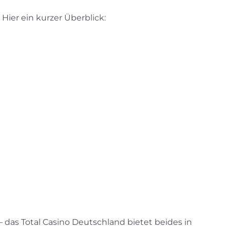
ier ein kurzer Überblick:
– das Total Casino Deutschland bietet beides in