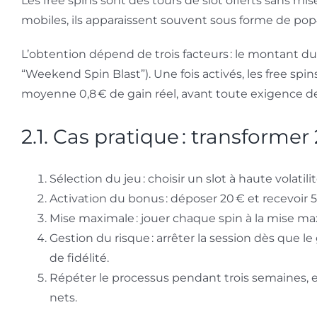
Les free spins sont des tours de slot offerts sans m
mobiles, ils apparaissent souvent sous forme de p
L’obtention dépend de trois facteurs : le montant d
“Weekend Spin Blast”). Une fois activés, les free sp
moyenne 0,8 € de gain réel, avant toute exigence de 
2.1. Cas pratique : transformer
Sélection du jeu : choisir un slot à haute volatil
Activation du bonus : déposer 20 € et recevoir 5
Mise maximale : jouer chaque spin à la mise max
Gestion du risque : arrêter la session dès que l
de fidélité.
Répéter le processus pendant trois semaines, 
nets.