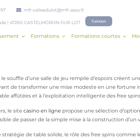
 97
mfr.valleedulot@mfr.asso.fr
Contact
onde | 47260 CASTELMORON-SUR-LOT
issement
Formations
Formations courtes
Mob
et le souffle d’une salle de jeu remplie d’espoirs créen
rêvant de transformer une mise modeste en une fortune ina
ble affûtées et à l’exploitation intelligente des free spin
s, le site
casino en ligne
propose une sélection d’option
sible de passer de la simple mise à la construction d’un 
 stratégie de table solide, le rôle des free spins comme l