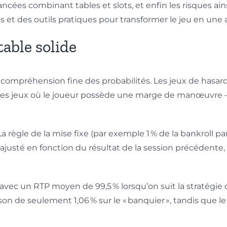
vancées combinant tables et slots, et enfin les risques ai
 et des outils pratiques pour transformer le jeu en une a
table solide
la compréhension fine des probabilités. Les jeux de hasa
 les jeux où le joueur possède une marge de manœuvre –
La règle de la mise fixe (par exemple 1 % de la bankroll
ajusté en fonction du résultat de la session précédente, 
k, avec un RTP moyen de 99,5 % lorsqu’on suit la stratégie 
ison de seulement 1,06 % sur le « banquier », tandis qu