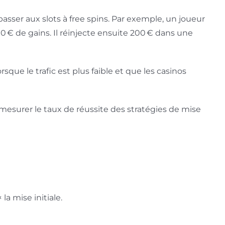
 passer aux slots à free spins. Par exemple, un joueur
0 € de gains. Il réinjecte ensuite 200 € dans une
que le trafic est plus faible et que les casinos
 mesurer le taux de réussite des stratégies de mise
la mise initiale.