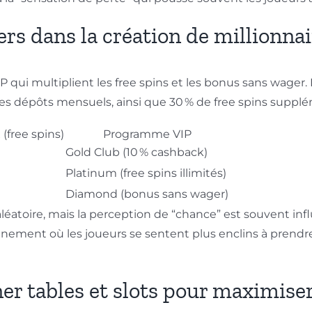
ers dans la création de millionna
P qui multiplient les free spins et les bonus sans wager
es dépôts mensuels, ainsi que 30 % de free spins suppl
(free spins)
Programme VIP
Gold Club (10 % cashback)
Platinum (free spins illimités)
Diamond (bonus sans wager)
léatoire, mais la perception de “chance” est souvent inf
nnement où les joueurs se sentent plus enclins à prendr
er tables et slots pour maximiser