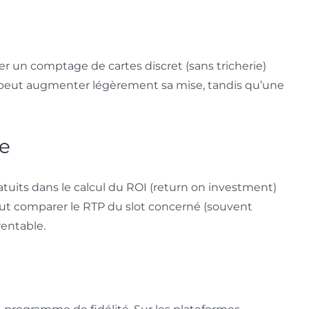
uer un comptage de cartes discret (sans tricherie)
s peut augmenter légèrement sa mise, tandis qu’une
le
atuits dans le calcul du ROI (return on investment)
 faut comparer le RTP du slot concerné (souvent
rentable.