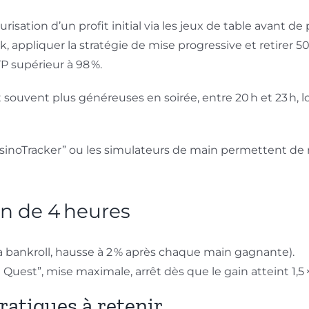
risation d’un profit initial via les jeux de table avant de
 appliquer la stratégie de mise progressive et retirer 50
TP supérieur à 98 %.
ouvent plus généreuses en soirée, entre 20 h et 23 h, lors
“CasinoTracker” ou les simulateurs de main permettent de
on de 4 heures
 la bankroll, hausse à 2 % après chaque main gagnante).
 Quest”, mise maximale, arrêt dès que le gain atteint 1,5 × 
ratiques à retenir