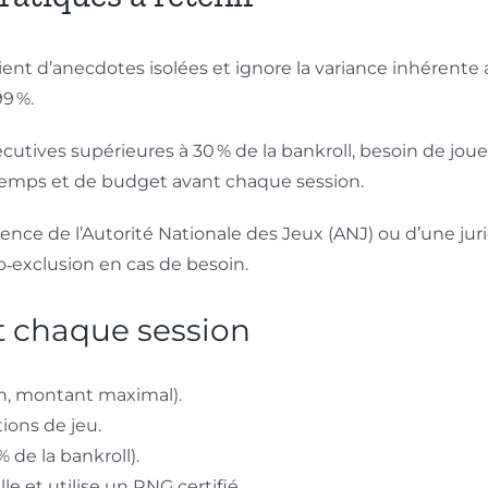
ient d’anecdotes isolées et ignore la variance inhérente
9 %.
cutives supérieures à 30 % de la bankroll, besoin de jou
de temps et de budget avant chaque session.
licence de l’Autorité Nationale des Jeux (ANJ) ou d’une ju
o‑exclusion en cas de besoin.
nt chaque session
on, montant maximal).
tions de jeu.
% de la bankroll).
le et utilise un RNG certifié.