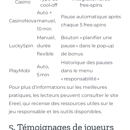
Casino
cool‑off
free‑spins
Auto +
Pause automatique après
CasinoNova
manuel,
chaque 5 free‑spins
10 min
Manuel,
Bouton « planifier une
LuckySpin
durée
pause » dans le pop‑up
flexible
de bonus
Historique des pauses
Auto,
PlayMobi
dans le menu
5 min
« responsabilité »
Pour plus d’informations sur les meilleures
pratiques, les lecteurs peuvent consulter le site
Ereel, qui recense des ressources utiles sur le
jeu responsable et les outils disponibles.
5. Témoignages de joueurs