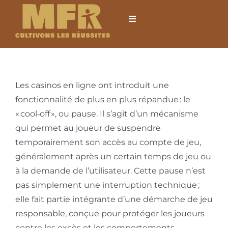
Passer
au
Toggle
Navigation
contenu
Accueil
L’établissement
Les casinos en ligne ont introduit une
fonctionnalité de plus en plus répandue : le
Formations
« cool‑off », ou pause. Il s’agit d’un mécanisme
qui permet au joueur de suspendre
temporairement son accès au compte de jeu,
Formations courtes
généralement après un certain temps de jeu ou
à la demande de l’utilisateur. Cette pause n’est
Mobilités internationales
pas simplement une interruption technique ;
elle fait partie intégrante d’une démarche de jeu
Locations
responsable, conçue pour protéger les joueurs
contre les excès et les comportements