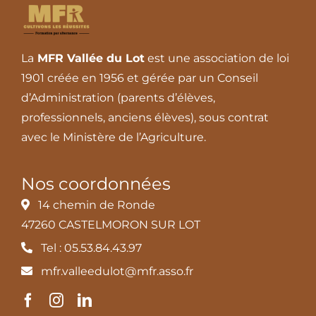
La
MFR Vallée du Lot
est une association de loi
1901 créée en 1956 et gérée par un Conseil
d’Administration (parents d’élèves,
professionnels, anciens élèves), sous contrat
avec le Ministère de l’Agriculture.
Nos coordonnées
14 chemin de Ronde
47260 CASTELMORON SUR LOT
Tel : 05.53.84.43.97
mfr.valleedulot@mfr.asso.fr