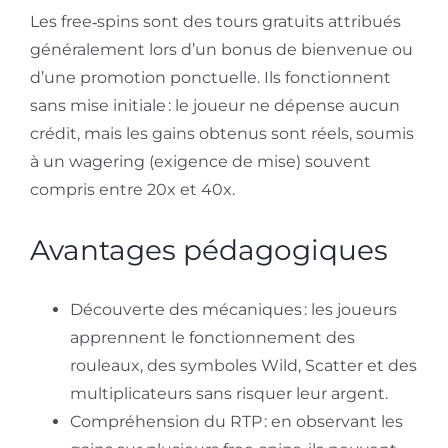
Les free‑spins sont des tours gratuits attribués
généralement lors d’un bonus de bienvenue ou
d’une promotion ponctuelle. Ils fonctionnent
sans mise initiale : le joueur ne dépense aucun
crédit, mais les gains obtenus sont réels, soumis
à un wagering (exigence de mise) souvent
compris entre 20x et 40x.
Avantages pédagogiques
Découverte des mécaniques : les joueurs
apprennent le fonctionnement des
rouleaux, des symboles Wild, Scatter et des
multiplicateurs sans risquer leur argent.
Compréhension du RTP : en observant les