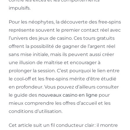
impulsifs.
Contact
Pour les néophytes, la découverte des free‑spins
représente souvent le premier contact réel avec
l’univers des jeux de casino. Ces tours gratuits
offrent la possibilité de gagner de l’argent réel
sans mise initiale, mais ils peuvent aussi créer
une illusion de maîtrise et encourager à
prolonger la session. C’est pourquoi le lien entre
le cool‑off et les free‑spins mérite d’être étudié
en profondeur. Vous pouvez d’ailleurs consulter
le guide des
nouveaux casino en ligne
pour
mieux comprendre les offres d’accueil et les
conditions d’utilisation.
Cet article suit un fil conducteur clair : il montre