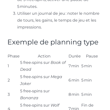
5 minutes.
Utiliser un journal de jeu : noter le nombre
de tours, les gains, le temps de jeu et les
impressions.
Exemple de planning type
Phase
Action
Durée
Pause
5 free‑spins sur
Book of
1
7 min
5 min
Dead
5 free‑spins sur
Mega
2
6 min
5 min
Joker
5 free‑spins sur
3
8 min
5 min
Bonanza
5 free‑spins sur
Wolf
Fin de
4
7 min