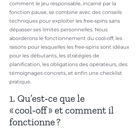
comment le jeu responsable, incarné par la
fonction pause, se combine avec des conseils
techniques pour exploiter les free‑spins sans
dépasser ses limites personnelles. Nous
aborderons le fonctionnement du cool‑off, les
raisons pour lesquelles les free‑spins sont idéaux
pour les débutants, les stratégies de
planification, les obligations des opérateurs, des
témoignages concrets, et enfin une checklist
pratique.
1. Qu’est‑ce que le
« cool‑off » et comment il
fonctionne ?