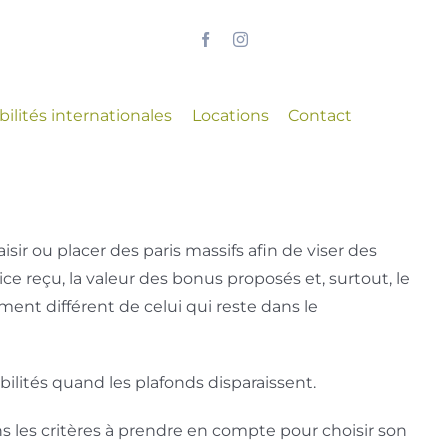
ilités internationales
Locations
Contact
sir ou placer des paris massifs afin de viser des
vice reçu, la valeur des bonus proposés et, surtout, le
ment différent de celui qui reste dans le
bilités quand les plafonds disparaissent.
ons les critères à prendre en compte pour choisir son