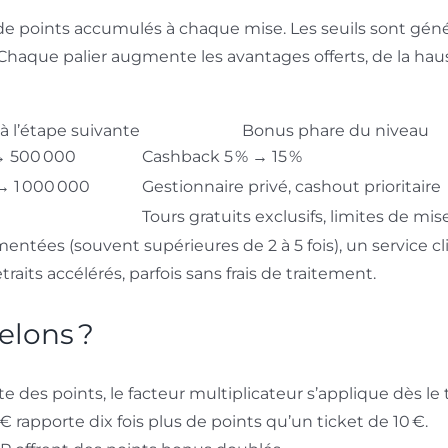
points accumulés à chaque mise. Les seuils sont généra
”. Chaque palier augmente les avantages offerts, de la ha
à l’étape suivante
Bonus phare du niveau
→ 500 000
Cashback 5 % → 15 %
→ 1 000 000
Gestionnaire privé, cashout prioritaire
Tours gratuits exclusifs, limites de mise
entées (souvent supérieures de 2 à 5 fois), un service 
aits accélérés, parfois sans frais de traitement.
elons ?
 des points, le facteur multiplicateur s’applique dès le
rapporte dix fois plus de points qu’un ticket de 10 €.