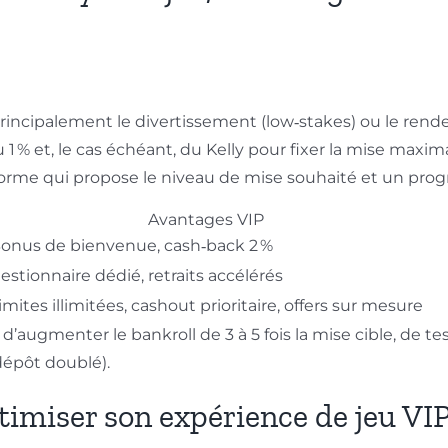
principalement le divertissement (low‑stakes) ou le rend
u 1 % et, le cas échéant, du Kelly pour fixer la mise maxim
teforme qui propose le niveau de mise souhaité et un pr
Avantages VIP
onus de bienvenue, cash‑back 2 %
estionnaire dédié, retraits accélérés
imites illimitées, cashout prioritaire, offers sur mesure
’augmenter le bankroll de 3 à 5 fois la mise cible, de test
dépôt doublé).
ptimiser son expérience de jeu VI