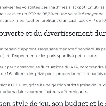
analyser les volatilités des machines à jackpot. En utilis
ne slot avec un RTP de 98,2 % et une volatilité moyenne.
al sur six mois, tout en profitant d’un cash‑back VIP de 10
écouverte et du divertissement du
 un terrain d’apprentissage sans menace financière. Ils p
i) et d’expérimenter les paris sportifs à petite cote.
r peut observer les fluctuations du RTP, comprendre la 
e 1 €, offrent des prize pools proportionnels et parfois
t à 0,10 € et, grâce à une gestion stricte (mise de 1 % du 
back hebdomadaires comme facteurs déterminants.
r son style de jeu, son budget et l