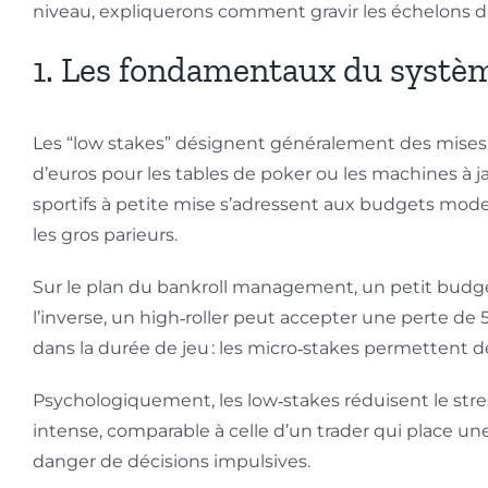
niveau, expliquerons comment gravir les échelons d’
1. Les fondamentaux du systèm
Les “low stakes” désignent généralement des mises all
d’euros pour les tables de poker ou les machines à jac
sportifs à petite mise s’adressent aux budgets modeste
les gros parieurs.
Sur le plan du bankroll management, un petit budget po
l’inverse, un high‑roller peut accepter une perte de 
dans la durée de jeu : les micro‑stakes permettent de
Psychologiquement, les low‑stakes réduisent le stre
intense, comparable à celle d’un trader qui place u
danger de décisions impulsives.