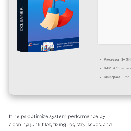
Contact
Processor:
1+ GHz
RAM:
4 GB to avoi
Disk space:
Free:
It helps optimize system performance by
cleaning junk files, fixing registry issues, and