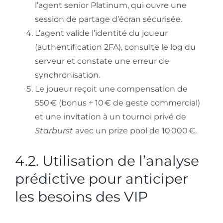
l’agent senior Platinum, qui ouvre une
session de partage d’écran sécurisée.
L’agent valide l’identité du joueur
(authentification 2FA), consulte le log du
serveur et constate une erreur de
synchronisation.
Le joueur reçoit une compensation de
550 € (bonus + 10 € de geste commercial)
et une invitation à un tournoi privé de
Starburst
avec un prize pool de 10 000 €.
4.2. Utilisation de l’analyse
prédictive pour anticiper
les besoins des VIP