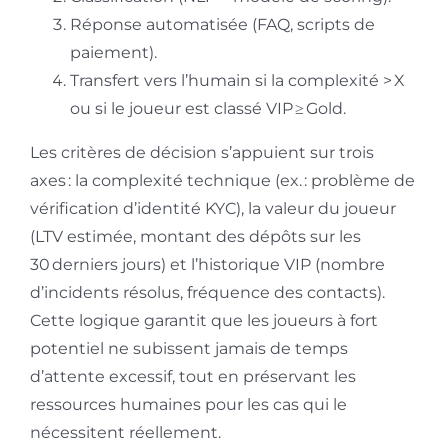
Réponse automatisée (FAQ, scripts de
paiement).
Transfert vers l’humain si la complexité > X
ou si le joueur est classé VIP ≥ Gold.
Les critères de décision s’appuient sur trois
axes : la complexité technique (ex. : problème de
vérification d’identité KYC), la valeur du joueur
(LTV estimée, montant des dépôts sur les
30 derniers jours) et l’historique VIP (nombre
d’incidents résolus, fréquence des contacts).
Cette logique garantit que les joueurs à fort
potentiel ne subissent jamais de temps
d’attente excessif, tout en préservant les
ressources humaines pour les cas qui le
nécessitent réellement.