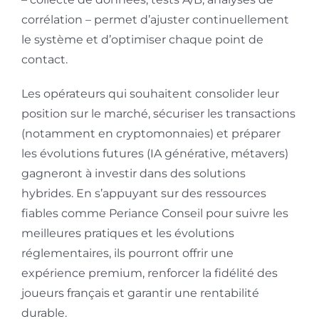
corrélation – permet d’ajuster continuellement
le système et d’optimiser chaque point de
contact.
Les opérateurs qui souhaitent consolider leur
position sur le marché, sécuriser les transactions
(notamment en cryptomonnaies) et préparer
les évolutions futures (IA générative, métavers)
gagneront à investir dans des solutions
hybrides. En s’appuyant sur des ressources
fiables comme Periance Conseil pour suivre les
meilleures pratiques et les évolutions
réglementaires, ils pourront offrir une
expérience premium, renforcer la fidélité des
joueurs français et garantir une rentabilité
durable.