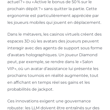
actuel ? » ou « Active le bonus de 50 % sur le
prochain dépôt ? » sans quitter la partie. Cette
ergonomie est particulièrement appréciée par
les joueurs mobiles qui jouent en déplacement.
Dans le métavers, les casinos virtuels créent des
espaces 3D où les avatars des joueurs peuvent
interagir avec des agents de support sous forme
d’avatars holographiques. Un joueur Diamond
peut, par exemple, se rendre dans le « Salon
VIP », où un avatar d’assistance lui présente les
prochains tournois en réalité augmentée, tout
en affichant en temps réel ses gains et les
probabilités de jackpot.
Ces innovations exigent une gouvernance
robuste : les LLM doivent être entraînés sur des