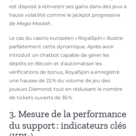
est disposé à réinvestir ses gains dans des jeux à
haute volatilité comme le jackpot progressive
de
Mega Moolah
.
Le cas du casino européen « RoyalSpin » illustre
parfaitement cette dynamique. Après avoir
introduit un chatbot capable de gérer les
dépôts en Bitcoin et d’automatiser les
vérifications de bonus, RoyalSpin a enregistré
une hausse de 22 % du volume de jeu des
joueurs Diamond, tout en réduisant le nombre
de tickets ouverts de 35 %.
3. Mesure de la performance
du support : indicateurs clés