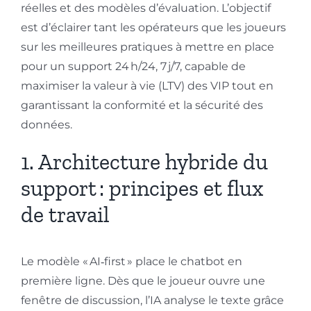
réelles et des modèles d’évaluation. L’objectif
est d’éclairer tant les opérateurs que les joueurs
sur les meilleures pratiques à mettre en place
pour un support 24 h/24, 7 j/7, capable de
maximiser la valeur à vie (LTV) des VIP tout en
garantissant la conformité et la sécurité des
données.
1. Architecture hybride du
support : principes et flux
de travail
Le modèle « AI‑first » place le chatbot en
première ligne. Dès que le joueur ouvre une
fenêtre de discussion, l’IA analyse le texte grâce