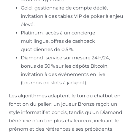
Gold : gestionnaire de compte dédié,
invitation à des tables VIP de poker à enjeu
élevé.
Platinum : accès à un concierge
multilingue, offres de cashback
quotidiennes de 0,5 %.
Diamond : service sur mesure 24 h/24,
bonus de 30 % sur les dépôts Bitcoin,
invitation à des événements en live
(tournois de slots à jackpot).
Les algorithmes adaptent le ton du chatbot en
fonction du palier : un joueur Bronze reçoit un
style informatif et concis, tandis qu’un Diamond
bénéficie d’un ton plus chaleureux, incluant le
prénom et des références à ses précédents