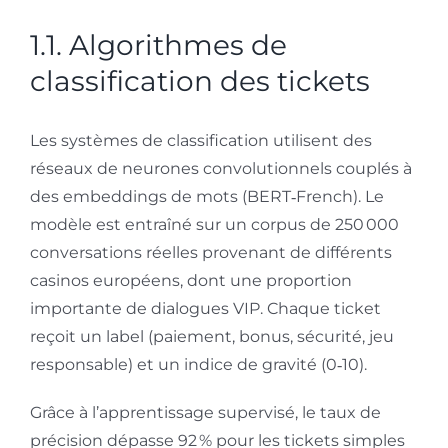
1.1. Algorithmes de
classification des tickets
Les systèmes de classification utilisent des
réseaux de neurones convolutionnels couplés à
des embeddings de mots (BERT‑French). Le
modèle est entraîné sur un corpus de 250 000
conversations réelles provenant de différents
casinos européens, dont une proportion
importante de dialogues VIP. Chaque ticket
reçoit un label (paiement, bonus, sécurité, jeu
responsable) et un indice de gravité (0‑10).
Grâce à l’apprentissage supervisé, le taux de
précision dépasse 92 % pour les tickets simples