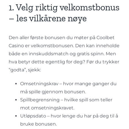
1. Velg riktig velkomstbonus
Contact
– les vilkårene nøye
Den aller første bonusen du møter på Coolbet
Casino er velkomstbonusen. Den kan inneholde
både en innskuddsmatch og gratis spinn. Men
hva betyr dette egentlig for deg? Før du trykker
“godta”, sjekk:
Omsetningskrav – hvor mange ganger du
må spille gjennom bonusen.
Spillbegrensning – hvilke spill som teller
mot omsetningskravet.
Utløpsdato – hvor lenge du har på deg til å
bruke bonusen.