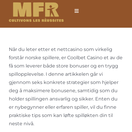
Passer
au
Toggle
Navigation
contenu
Accueil
L’établissement
Når du leter etter et nettcasino som virkelig
forstår norske spillere, er Coolbet Casino et av de
Formations
få som leverer både store bonuser og en trygg
spillopplevelse. I denne artikkelen går vi
gjennom seks konkrete strategier som hjelper
Formations courtes
deg å maksimere bonusene, samtidig som du
holder spillingen ansvarlig og sikker. Enten du
Mobilités internationales
er nybegynner eller erfaren spiller, vil du finne
praktiske tips som kan løfte spilløkten din til
Locations
neste nivå.