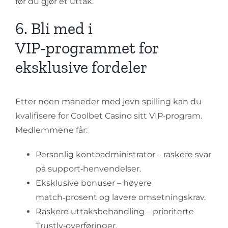
før du gjør et uttak.
6. Bli med i
VIP‑programmet for
eksklusive fordeler
Etter noen måneder med jevn spilling kan du
kvalifisere for Coolbet Casino sitt VIP‑program.
Medlemmene får:
Personlig kontoadministrator – raskere svar
på support‑henvendelser.
Eksklusive bonuser – høyere
match‑prosent og lavere omsetningskrav.
Raskere uttaksbehandling – prioriterte
Trustly‑overføringer.