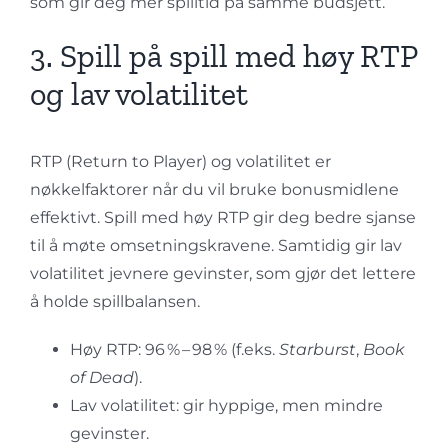
som gir deg mer spilltid på samme budsjett.
3. Spill på spill med høy RTP
og lav volatilitet
RTP (Return to Player) og volatilitet er
nøkkelfaktorer når du vil bruke bonusmidlene
effektivt. Spill med høy RTP gir deg bedre sjanse
til å møte omsetningskravene. Samtidig gir lav
volatilitet jevnere gevinster, som gjør det lettere
å holde spillbalansen.
Høy RTP: 96 % – 98 % (f.eks.
Starburst
,
Book
of Dead
).
Lav volatilitet: gir hyppige, men mindre
gevinster.