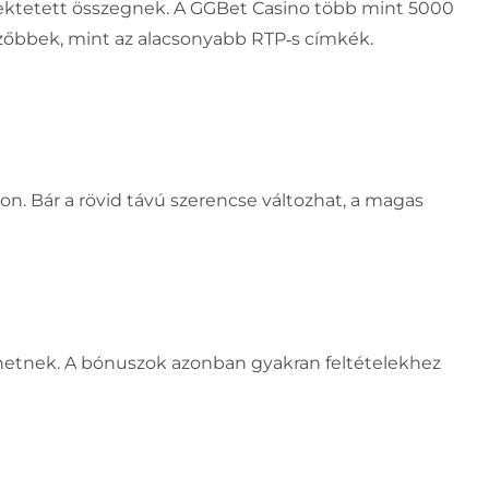
efektetett összegnek. A GGBet Casino több mint 5000
vezőbbek, mint az alacsonyabb RTP‑s címkék.
on. Bár a rövid távú szerencse változhat, a magas
nthetnek. A bónuszok azonban gyakran feltételekhez