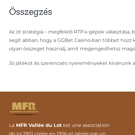
Összegzés
Az öt stratégia – megfelelő RTP‑s gépek választása, b
segít abban, hogy a GGBet Casino‑ban többet hozz ki a
olyan összeget használj, amit megengedhetsz magadna
Jó játékot és szerencsés nyereményeket kívánunk 
La
MFR Vallée du Lot
est une association
de loi 1901 créée en 1956 et gérée par un