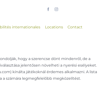
ilités internationales
Locations
Contact
ondolják, hogy a szerencse dönt mindenről, de a
választása jelentősen növelheti a nyerési esélyeket.
com) kínálta játékoknál érdemes alkalmazni. A lista
a a számára legmegfelelőbb megközelítést.