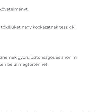
g követelményt.
 tőkéjüket nagy kockázatnak teszik ki.
énznemek gyors, biztonságos és anonim
ercen belül megtörténhet.