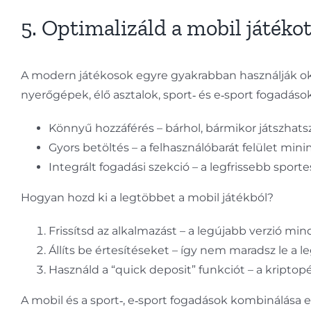
5. Optimalizáld a mobil játékot
A modern játékosok egyre gyakrabban használják okos
nyerőgépek, élő asztalok, sport‑ és e‑sport fogadások
Könnyű hozzáférés – bárhol, bármikor játszhatsz
Gyors betöltés – a felhasználóbarát felület minim
Integrált fogadási szekció – a legfrissebb spo
Hogyan hozd ki a legtöbbet a mobil játékból?
Frissítsd az alkalmazást – a legújabb verzió min
Állíts be értesítéseket – így nem maradsz le a
Használd a “quick deposit” funkciót – a kriptopé
A mobil és a sport‑, e‑sport fogadások kombinálása e