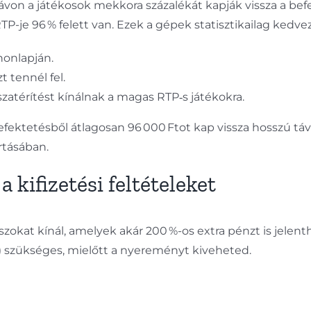
 távon a játékosok mekkora százalékát kapják vissza a b
TP-je 96 % felett van. Ezek a gépek statisztikailag ked
honlapján.
 tennél fel.
zatérítést kínálnak a magas RTP‑s játékokra.
fektetésből átlagosan 96 000 Ftot kap vissza hosszú táv
rtásában.
 kifizetési feltételeket
zokat kínál, amelyek akár 200 %-os extra pénzt is jele
) szükséges, mielőtt a nyereményt kiveheted.