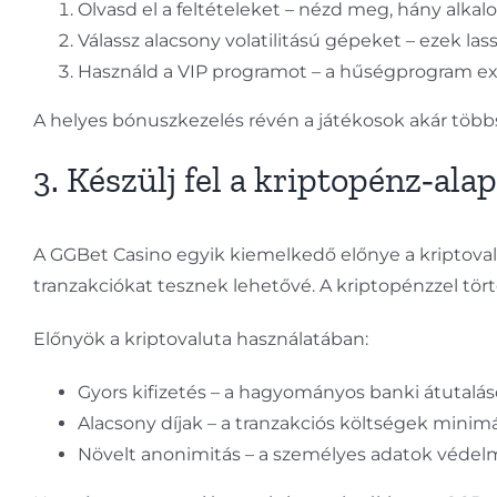
Olvasd el a feltételeket – nézd meg, hány alka
Válassz alacsony volatilitású gépeket – ezek la
Használd a VIP programot – a hűségprogram extr
A helyes bónuszkezelés révén a játékosok akár többs
3. Készülj fel a kriptopénz‑ala
A GGBet Casino egyik kiemelkedő előnye a kriptova
tranzakciókat tesznek lehetővé. A kriptopénzzel tört
Előnyök a kriptovaluta használatában:
Gyors kifizetés – a hagyományos banki átutalás
Alacsony díjak – a tranzakciós költségek minimá
Növelt anonimitás – a személyes adatok védel