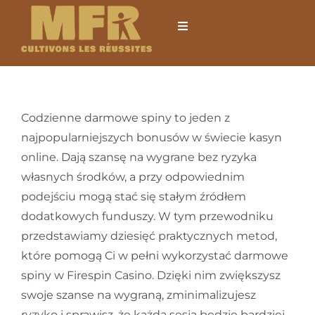
Passer
au
Toggle
Navigation
contenu
Accueil
L’établissement
Codzienne darmowe spiny to jeden z
najpopularniejszych bonusów w świecie kasyn
Formations
online. Dają szansę na wygrane bez ryzyka
własnych środków, a przy odpowiednim
podejściu mogą stać się stałym źródłem
Formations courtes
dodatkowych funduszy. W tym przewodniku
przedstawiamy dziesięć praktycznych metod,
Mobilités internationales
które pomogą Ci w pełni wykorzystać darmowe
spiny w Firespin Casino. Dzięki nim zwiększysz
Locations
swoje szanse na wygraną, zminimalizujesz
ryzyko i sprawisz, że każda sesja będzie bardziej