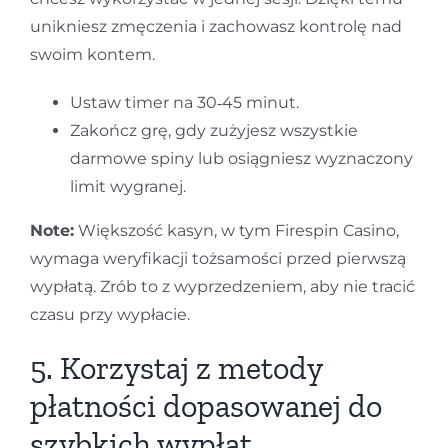
unikniesz zmęczenia i zachowasz kontrolę nad
swoim kontem.
Ustaw timer na 30‑45 minut.
Zakończ grę, gdy zużyjesz wszystkie
darmowe spiny lub osiągniesz wyznaczony
limit wygranej.
Note:
Większość kasyn, w tym Firespin Casino,
wymaga weryfikacji tożsamości przed pierwszą
wypłatą. Zrób to z wyprzedzeniem, aby nie tracić
czasu przy wypłacie.
5. Korzystaj z metody
płatności dopasowanej do
szybkich wypłat