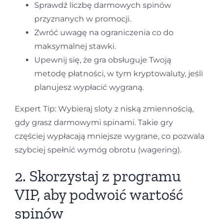
Sprawdź liczbę darmowych spinów
przyznanych w promocji.
Zwróć uwagę na ograniczenia co do
maksymalnej stawki.
Upewnij się, że gra obsługuje Twoją
metodę płatności, w tym kryptowaluty, jeśli
planujesz wypłacić wygraną.
Expert Tip: Wybieraj sloty z niską zmiennością,
gdy grasz darmowymi spinami. Takie gry
częściej wypłacają mniejsze wygrane, co pozwala
szybciej spełnić wymóg obrotu (wagering).
2. Skorzystaj z programu
VIP, aby podwoić wartość
spinów