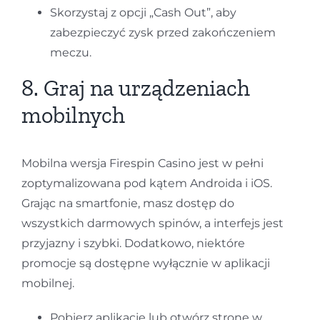
Skorzystaj z opcji „Cash Out”, aby
zabezpieczyć zysk przed zakończeniem
meczu.
8. Graj na urządzeniach
mobilnych
Mobilna wersja Firespin Casino jest w pełni
zoptymalizowana pod kątem Androida i iOS.
Grając na smartfonie, masz dostęp do
wszystkich darmowych spinów, a interfejs jest
przyjazny i szybki. Dodatkowo, niektóre
promocje są dostępne wyłącznie w aplikacji
mobilnej.
Pobierz aplikację lub otwórz stronę w