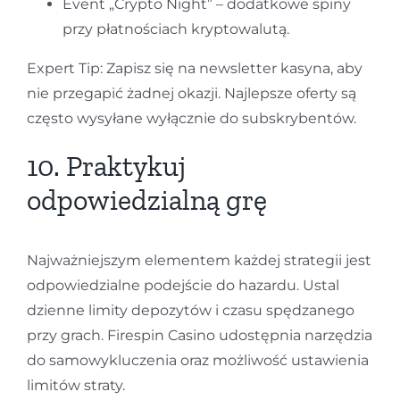
Event „Crypto Night” – dodatkowe spiny
przy płatnościach kryptowalutą.
Expert Tip: Zapisz się na newsletter kasyna, aby
nie przegapić żadnej okazji. Najlepsze oferty są
często wysyłane wyłącznie do subskrybentów.
10. Praktykuj
odpowiedzialną grę
Najważniejszym elementem każdej strategii jest
odpowiedzialne podejście do hazardu. Ustal
dzienne limity depozytów i czasu spędzanego
przy grach. Firespin Casino udostępnia narzędzia
do samowykluczenia oraz możliwość ustawienia
limitów straty.