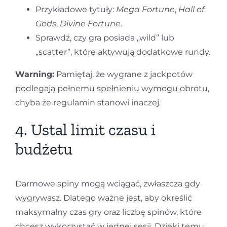
Przykładowe tytuły:
Mega Fortune
,
Hall of
Gods
,
Divine Fortune
.
Sprawdź, czy gra posiada „wild” lub
„scatter”, które aktywują dodatkowe rundy.
Warning:
Pamiętaj, że wygrane z jackpotów
podlegają pełnemu spełnieniu wymogu obrotu,
chyba że regulamin stanowi inaczej.
4. Ustal limit czasu i
budżetu
Darmowe spiny mogą wciągać, zwłaszcza gdy
wygrywasz. Dlatego ważne jest, aby określić
maksymalny czas gry oraz liczbę spinów, które
chcesz wykorzystać w jednej sesji. Dzięki temu