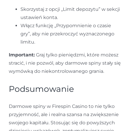
Skorzystaj z opcji „Limit depozytu” w sekcji
ustawień konta.
Włącz funkcję „Przypomnienie o czasie
gry”, aby nie przekroczyć wyznaczonego
limitu.
Important:
Graj tylko pieniędzmi, które możesz
stracić, i nie pozwól, aby darmowe spiny stały się
wymówką do niekontrolowanego grania.
Podsumowanie
Darmowe spiny w Firespin Casino to nie tylko
przyjemność, ale i realna szansa na zwiększenie
swojego kapitału. Stosując się do powyższych
dziesięciu wskazówek, zoptymalizujesz swoje