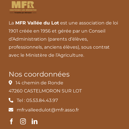
La
MFR Vallée du Lot
est une association de loi
1901 créée en 1956 et gérée par un Conseil
d’Administration (parents d’élèves,
professionnels, anciens élèves), sous contrat
avec le Ministère de l’Agriculture.
Nos coordonnées
14 chemin de Ronde
47260 CASTELMORON SUR LOT
Tel : 05.53.84.43.97
mfr.valleedulot@mfr.asso.fr