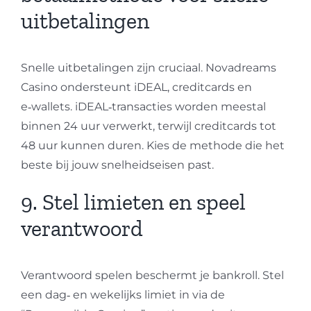
uitbetalingen
Snelle uitbetalingen zijn cruciaal. Novadreams
Casino ondersteunt iDEAL, creditcards en
e‑wallets. iDEAL‑transacties worden meestal
binnen 24 uur verwerkt, terwijl creditcards tot
48 uur kunnen duren. Kies de methode die het
beste bij jouw snelheidseisen past.
9. Stel limieten en speel
verantwoord
Verantwoord spelen beschermt je bankroll. Stel
een dag‑ en wekelijks limiet in via de