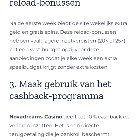
reload‑bonussen
Contact
Na de eerste week biedt de site wekelijks extra
geld en gratis spins. Deze reload‑bonussen
hebben vaak lagere inzetvereisten (20× of 25×).
Zet een vast budget opzij voor deze
aanbiedingen zodat je elke week een extra
speelbudget krijgt zonder extra kosten.
3. Maak gebruik van het
cashback‑programma
Novadreams Casino
geeft tot 10 % cashback op
verloren inzetten. Het is een directe
terugbetaling die je bankroll beschermt.