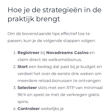
Hoe je de strategieën in de
praktijk brengt
Om de bovenstaande tips effectief toe te
passen, kun je de volgende stappen volgen:
Registreer
bij
Novadreams Casino
en
claim direct de welkomstbonus.
Stort
een bedrag dat past bij je budget en
verdeel het over de eerste drie weken om
meerdere reload‑bonussen te ontvangen.
Selecteer
slots met een RTP van minimaal
96 % en speel ze met de verkregen gratis
spins.
Controleer
wekelijks je