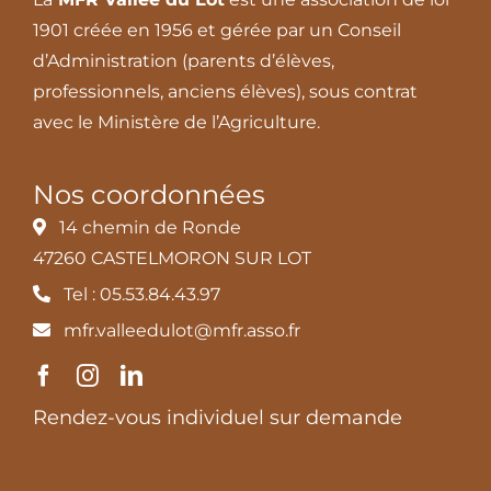
1901 créée en 1956 et gérée par un Conseil
d’Administration (parents d’élèves,
professionnels, anciens élèves), sous contrat
avec le Ministère de l’Agriculture.
Nos coordonnées
14 chemin de Ronde
47260 CASTELMORON SUR LOT
Tel : 05.53.84.43.97
mfr.valleedulot@mfr.asso.fr
Rendez-vous individuel sur demande