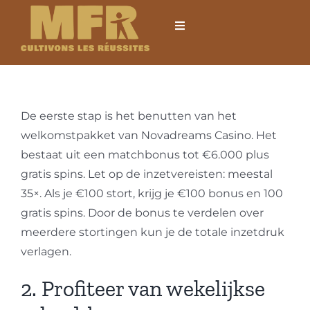
Passer
au
Toggle
Navigation
contenu
Accueil
L’établissement
De eerste stap is het benutten van het
welkomstpakket van Novadreams Casino. Het
Formations
bestaat uit een matchbonus tot €6.000 plus
gratis spins. Let op de inzetvereisten: meestal
35×. Als je €100 stort, krijg je €100 bonus en 100
Formations courtes
gratis spins. Door de bonus te verdelen over
meerdere stortingen kun je de totale inzetdruk
Mobilités internationales
verlagen.
2. Profiteer van wekelijkse
Locations